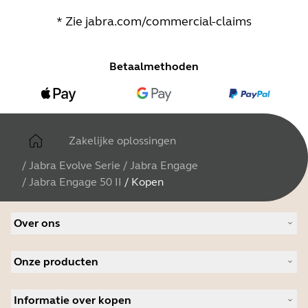
* Zie
jabra.com/commercial-claims
Betaalmethoden
Zakelijke oplossingen
/
Jabra Evolve Serie
/
Jabra Engage
/
Jabra Engage 50 II
/
Kopen
Over ons
Over Jabra
Onze producten
Werken bij Jabra
Duurzaamheid
Headsets
Nieuws en persberichten
Informatie over kopen
Speakerphones