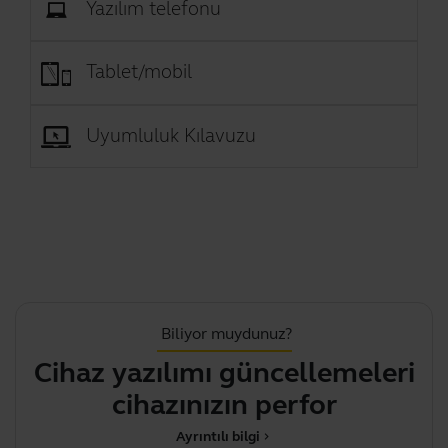
Yazılım telefonu
Tablet/mobil
Uyumluluk Kılavuzu
Biliyor muydunuz?
Cihaz yazılımı güncellemeleri
C
cihazınızın performansını
Ayrıntılı bilgi
chevron_right