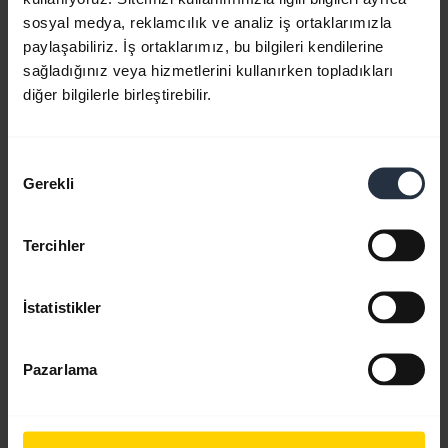
sosyal medya, reklamcılık ve analiz iş ortaklarımızla
paylaşabiliriz. İş ortaklarımız, bu bilgileri kendilerine
sağladığınız veya hizmetlerini kullanırken topladıkları
diğer bilgilerle birleştirebilir.
Onay
Gerekli
Seçimi
Jabra kulaklığınızı çalışır durumda tutun
Optimum konfor, konuşma ve işitme için Jabra
Tercihler
kulaklığınızı ayarlama hakkında daha fazlasını
öğrenin. Jabra kulaklığınızın bakımına ve ömrünü
uzatmaya yönelik tüyolarımızı okuyun. Bu video
İstatistikler
İngilizcedir.
Pazarlama