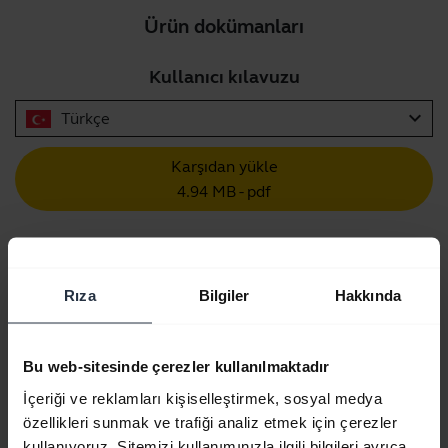
Ürün dokümanları
Kullanıcı kılavuzu
expand_more
Türkçe
Karşıdan yükle
4.94 MB - pdf
Ürün ile ilgili tüm belgelere gidin
Rıza
Bilgiler
Hakkında
Videolar
Bu web-sitesinde çerezler kullanılmaktadır
İçeriği ve reklamları kişiselleştirmek, sosyal medya
özellikleri sunmak ve trafiği analiz etmek için çerezler
kullanıyoruz. Sitemizi kullanımınızla ilgili bilgileri ayrıca