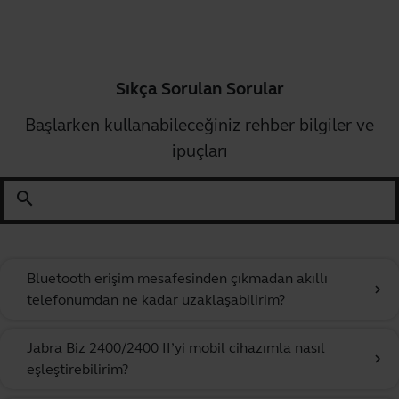
Sıkça Sorulan Sorular
Başlarken kullanabileceğiniz rehber bilgiler ve
ipuçları
search
Bluetooth erişim mesafesinden çıkmadan akıllı
chevron_right
telefonumdan ne kadar uzaklaşabilirim?
Jabra Biz 2400/2400 II’yi mobil cihazımla nasıl
chevron_right
eşleştirebilirim?