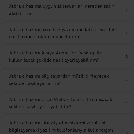
Jabra cihazıma uygun aksesuarları nereden satın
chevron_right
alabilirim?
Jabra cihazımdaki cihaz yazılımını, Jabra Direct ile
chevron_right
nasıl manuel olarak güncellerim?
Jabra cihazımı Avaya Agent for Desktop ile
chevron_right
kullanılacak şekilde nasıl ayarlayabilirim?
Jabra cihazımı bilgisayardan müzik dinleyecek
chevron_right
şekilde nasıl ayarlarım?
Jabra cihazımı Cisco Webex Teams ile çalışacak
chevron_right
şekilde nasıl ayarlayabilirim?
Jabra cihazımı Linux işletim sistemi kurulu bir
bilgisayardaki yazılım telefonlarıyla kullandığım
chevron_right