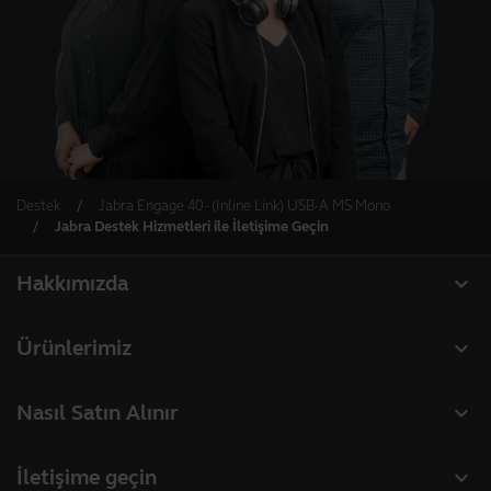
Destek
Jabra Engage 40 - (Inline Link) USB-A MS Mono
Jabra Destek Hizmetleri ile İletişime Geçin
expand_more
Hakkımızda
Jabra Hakkında
expand_more
Ürünlerimiz
Daha fazla bilgi için
Mikrofonlu kulaklıklar
expand_more
Nasıl Satın Alınır
Sürdürülebilirlik
Mikrofonlu Hoparlörler
Haberler ve basın bültenleri
expand_more
İletişime geçin
Konferans kameraları