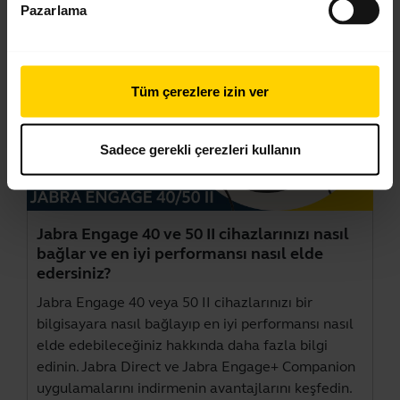
Pazarlama
Tüm çerezlere izin ver
Sadece gerekli çerezleri kullanın
Jabra Engage 40 ve 50 II cihazlarınızı nasıl
bağlar ve en iyi performansı nasıl elde
edersiniz?
Jabra Engage 40 veya 50 II cihazlarınızı bir
bilgisayara nasıl bağlayıp en iyi performansı nasıl
elde edebileceğiniz hakkında daha fazla bilgi
edinin. Jabra Direct ve Jabra Engage+ Companion
uygulamalarını indirmenin avantajlarını keşfedin.