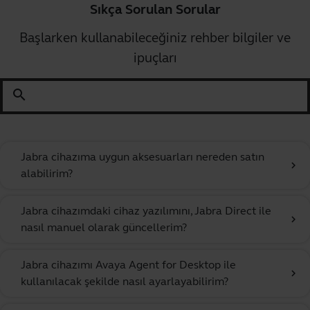
Sıkça Sorulan Sorular
Başlarken kullanabileceğiniz rehber bilgiler ve
ipuçları
search
Jabra cihazıma uygun aksesuarları nereden satın
chevron_right
alabilirim?
Jabra cihazımdaki cihaz yazılımını, Jabra Direct ile
chevron_right
nasıl manuel olarak güncellerim?
Jabra cihazımı Avaya Agent for Desktop ile
chevron_right
kullanılacak şekilde nasıl ayarlayabilirim?