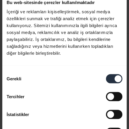
İngilizce
Bu web-sitesinde çerezler kullanılmaktadır
İçeriği ve reklamları kişiselleştirmek, sosyal medya
Karşıdan yükle
özellikleri sunmak ve trafiği analiz etmek için çerezler
0.41 MB - pdf
kullanıyoruz. Sitemizi kullanımınızla ilgili bilgileri ayrıca
sosyal medya, reklamcılık ve analiz iş ortaklarımızla
paylaşabiliriz. İş ortaklarımız, bu bilgileri kendilerine
Kullanıcı kılavuzu
sağladığınız veya hizmetlerini kullanırken topladıkları
expand_more
diğer bilgilerle birleştirebilir.
Türkçe
Karşıdan yükle
Onay
1.27 MB - pdf
Gerekli
Seçimi
Tercihler
Ürün ile ilgili tüm belgelere gidin
İstatistikler
Videolar