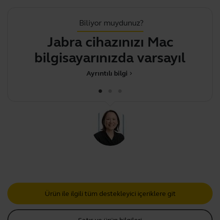
Biliyor muydunuz?
Jabra cihazınızı Mac
bilgisayarınızda varsayılan se
Ayrıntılı bilgi
chevron_right
Ürün ile ilgili tüm destekleyici içeriklere git