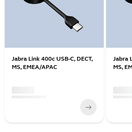
Jabra Link 400c USB-C, DECT,
Jabra 
MS, EMEA/APAC
MS, E
x xxx,xx xx
x xxx,xx 
(
x xxx,xx xx
x xxx xxx
)
(
x xxx,xx xx