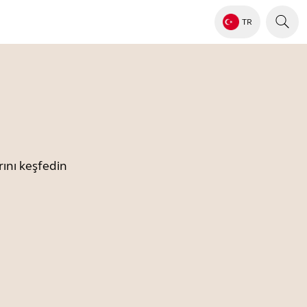
TR
ını keşfedin