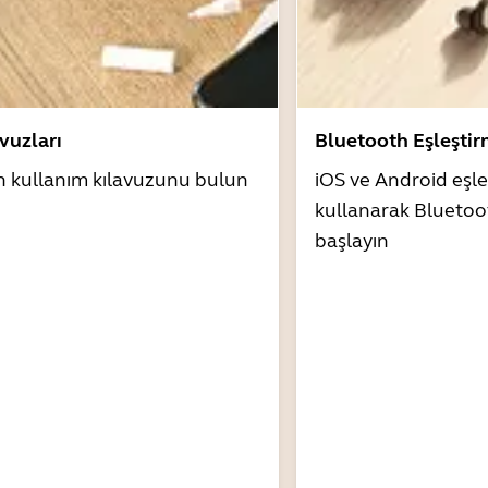
avuzları
Bluetooth Eşleşti
n kullanım kılavuzunu bulun
iOS ve Android eşle
kullanarak Bluetoo
başlayın