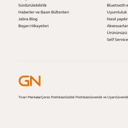
Sürdürülebilirlik
Bluetooth e
Haberler ve Basın Bültenleri
Uyumluluk 
Jabra Blog
Nasıl yapılır
Başarı Hikayeleri
Aksesuarlar
Ürününüzü 
Self Servic
Ticari Markalar
Çerez Politikası
Gizlilik Politikası
Güvenlik ve Uyarı
Güvenli