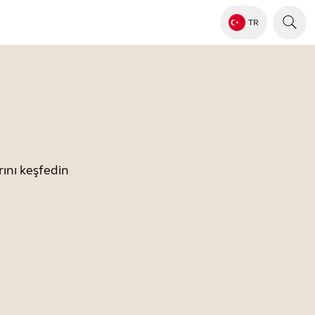
TR
ını keşfedin