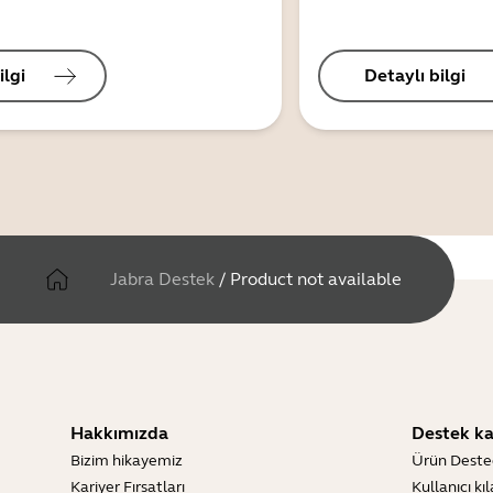
ilgi
Detaylı bilgi
Jabra Destek
/
Product not available
Hakkımızda
Destek ka
Bizim hikayemiz
Ürün Deste
Kariyer Fırsatları
Kullanıcı kı