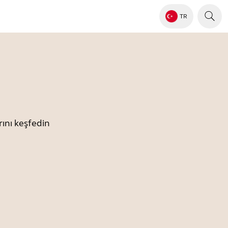
TR
ını keşfedin