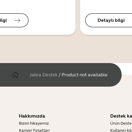
ilgi
Detaylı bilgi
Jabra Destek
/
Product not available
Hakkımızda
Destek ka
Bizim hikayemiz
Ürün Deste
Kariyer Fırsatları
Kullanıcı kı