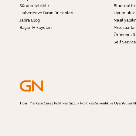
Sürdürülebilirlik
Bluetooth e
Haberler ve Basın Bültenleri
Uyumluluk 
Jabra Blog
Nasıl yapılır
Başarı Hikayeleri
Aksesuarlar
Ürününüzü 
Self Servic
Ticari Markalar
Çerez Politikası
Gizlilik Politikası
Güvenlik ve Uyarı
Güvenli