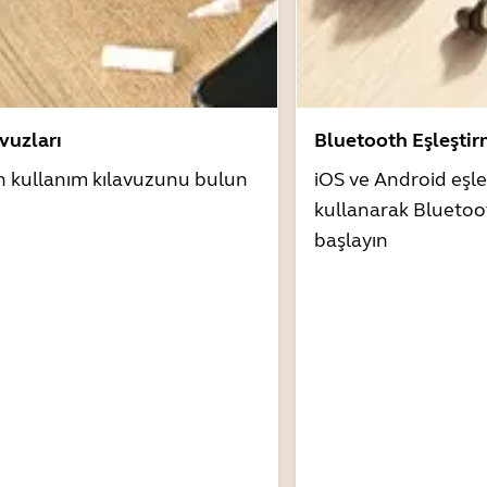
avuzları
Bluetooth Eşleşti
n kullanım kılavuzunu bulun
iOS ve Android eşle
kullanarak Bluetoo
başlayın