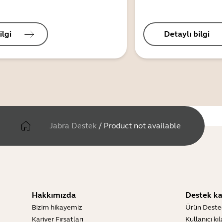
ilgi
Detaylı bilgi
Jabra Destek
/
Product not available
Hakkımızda
Destek ka
Bizim hikayemiz
Ürün Deste
Kariyer Fırsatları
Kullanıcı kı