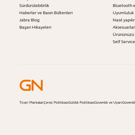
Sürdürülebilirlik
Bluetooth e
Haberler ve Basın Bültenleri
Uyumluluk 
Jabra Blog
Nasıl yapılır
Başarı Hikayeleri
Aksesuarlar
Ürününüzü 
Self Servic
Ticari Markalar
Çerez Politikası
Gizlilik Politikası
Güvenlik ve Uyarı
Güvenli