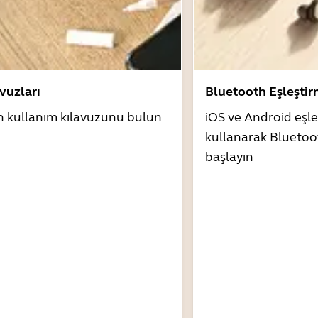
avuzları
Bluetooth Eşleşti
n kullanım kılavuzunu bulun
iOS ve Android eşle
kullanarak Bluetoo
başlayın