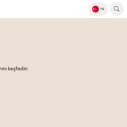
TR
ını keşfedin