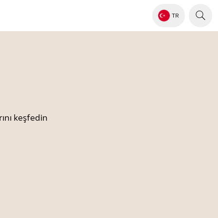
TR
ını keşfedin