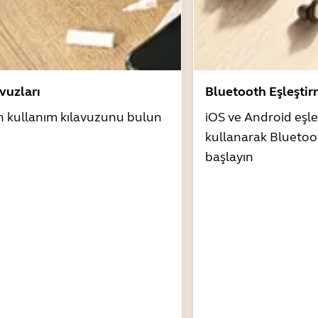
avuzları
Bluetooth Eşleşti
n kullanım kılavuzunu bulun
iOS ve Android eşle
kullanarak Bluetoo
başlayın