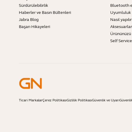
Sürdürülebilirlik
Bluetooth e
Haberler ve Basın Bültenleri
Uyumluluk 
Jabra Blog
Nasıl yapılır
Başarı Hikayeleri
Aksesuarlar
Ürününüzü 
Self Servic
Ticari Markalar
Çerez Politikası
Gizlilik Politikası
Güvenlik ve Uyarı
Güvenli