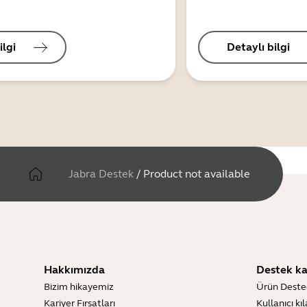
ilgi
Detaylı bilgi
Jabra Destek
/
Product not available
Hakkımızda
Destek ka
Bizim hikayemiz
Ürün Deste
Kariyer Fırsatları
Kullanıcı kı