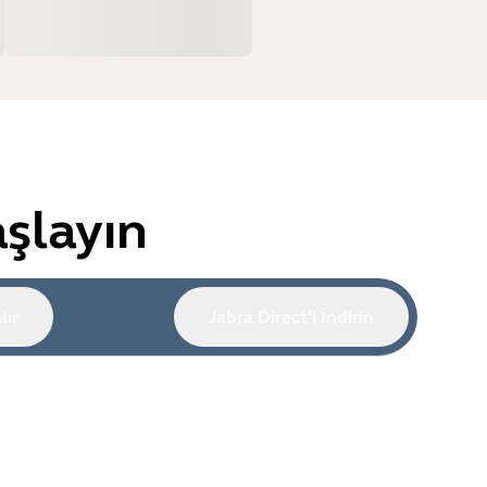
şlayın
lır
Jabra Direct'i İndirin