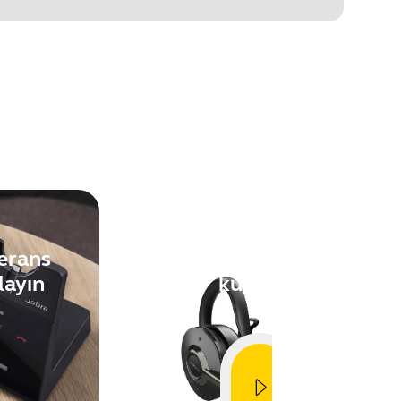
Fixed:
un.
Mute synchr
Security Up
Enhanced cr
Minor perfo
Nasıl yapılır
erans
Bir bilgisayar ile
layın
kurulum