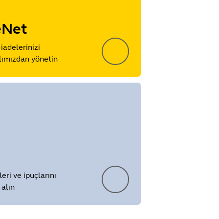
eNet
iadelerinizi
alımızdan yönetin
leri ve ipuçlarını
alın