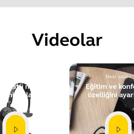
rantiyi kontrol etmeden önce ürününüzün seri numarasını bul
.
Videolar
Showing 5 of 131
Nasıl yapılır
Nasıl yapılır
an üstü menü
Eğitim ve konf
emini kullanma
özelliğini ayar