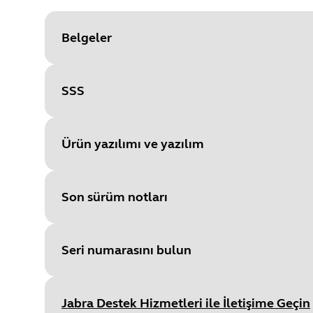
Belgeler
SSS
Document
Kullanıcı kılavuzu
Language
Ürün yazılımı ve yazılım
Type
pdf
Size
4.9 MB
Son sürüm notları
File
Aygıt yazılımı
Platform
Windows
Seri numarasını bulun
Language
Çok dilli
Document
Veri sayfası
Release date
:
August 06, 2025
Release date
2024/08/06
Jabra Destek Hizmetleri ile İletişime Geçin
Language
Release version
:
5.20.1; Base f