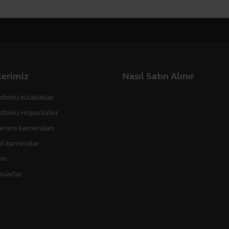
lerimiz
Nasıl Satın Alınır
fonlu kulaklıklar
ofonlu Hoparlörler
erans kameraları
sel kameralar
lım
suarlar