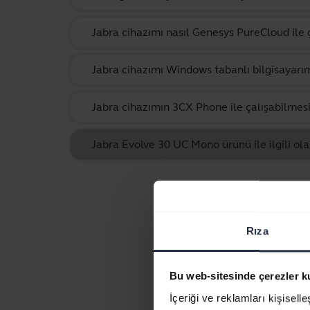
Jabra cihazımı nasıl Genesys PureCloud ile ç
Jabra cihazımı Windows tabanlı bilgisayarım
Jabra cihazımın 3CX Phone ile çalışabilmesi 
Jabra Evolve 30 UC Mono ürünü ile ilgili ola
Rıza
Bu web-sitesinde çerezler k
İçeriği ve reklamları kişisell