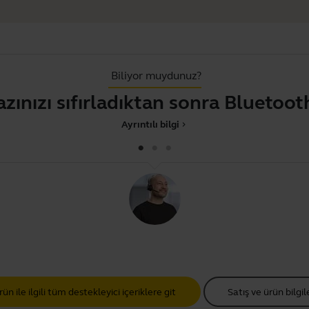
Biliyor muydunuz?
zı sıfırladıktan sonra Bluetooth a
Ayrıntılı bilgi
chevron_right
ün ile ilgili tüm destekleyici içeriklere git
Satış ve ürün bilgil