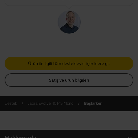
Ürün ile ilgili tüm destekleyici içeriklere git
Satış ve ürün bilgileri
Destek
Jabra Evolve 40 MS Mono
Başlarken
expand_more
Hakkımızda