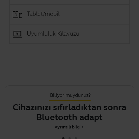
Tablet/mobil
Uyumluluk Kılavuzu
Biliyor muydunuz?
Cihazınızı sıfırladıktan sonra
M
Bluetooth adaptörün
Ayrıntılı bilgi
chevron_right