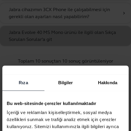
Jabra cihazımın 3CX Phone ile çalışabilmesi için
chevron_right
gerekli olan ayarları nasıl yapabilirim?
Jabra Evolve 40 MS Mono ürünü ile ilgili olan Sıkça
Sorulan Sorular’a git
Toplam 10 sonuçtan 10 sonuç görüntüleniyor
Rıza
Bilgiler
Hakkında
Ürün dokümanları
Bu web-sitesinde çerezler kullanılmaktadır
İçeriği ve reklamları kişiselleştirmek, sosyal medya
Hızlı Başlangıç Kılavuzu
özellikleri sunmak ve trafiği analiz etmek için çerezler
İngilizce
kullanıyoruz. Sitemizi kullanımınızla ilgili bilgileri ayrıca