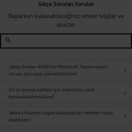
Sıkça Sorulan Sorular
Başlarken kullanabileceğiniz rehber bilgiler ve
ipuçları
search
Jabra Evolve 40/80'imi Microsoft Teams onaylı
chevron_right
olması için nasıl yükseltebilirim?
En iyi arama kalitesi için mikrofonu nasıl
chevron_right
konumlandırmalıyım?
Jabra cihazıma uygun aksesuarları nereden satın
chevron_right
alabilirim?