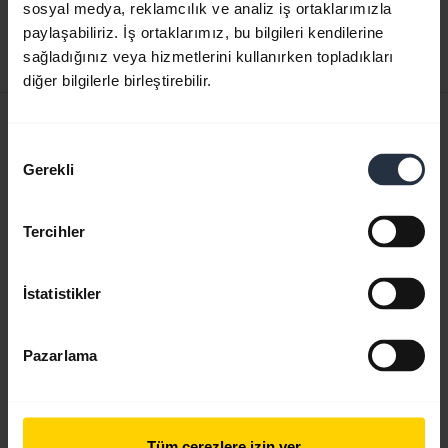
sosyal medya, reklamcılık ve analiz iş ortaklarımızla
Karşıdan yükle
paylaşabiliriz. İş ortaklarımız, bu bilgileri kendilerine
sağladığınız veya hizmetlerini kullanırken topladıkları
1.17 MB - pdf
diğer bilgilerle birleştirebilir.
Kullanıcı kılavuzu
Onay
expand_more
Türkçe
Gerekli
Seçimi
Karşıdan yükle
Tercihler
1.60 MB - pdf
İstatistikler
Ürün ile ilgili tüm belgelere gidin
Pazarlama
Videolar
Tüm çerezlere izin ver