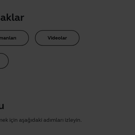
naklar
manları
Videolar
u
mek için aşağıdaki adımları izleyin.