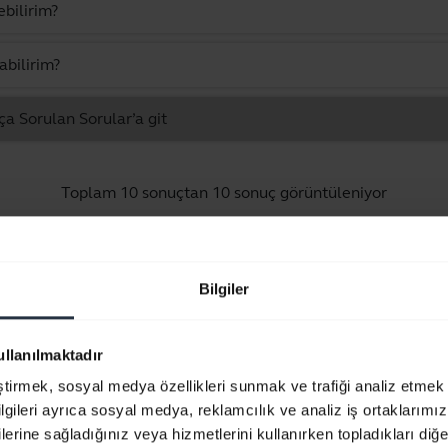
ebilirim?
abilirim?
ça Sorulan Sorular’a git
Toplam 10 sonuçtan 10 sonuç görüntüleniyor
Bilgiler
Ürün dokümanları
ullanılmaktadır
eştirmek, sosyal medya özellikleri sunmak ve trafiği analiz etmek 
Hızlı Başlangıç Kılavuzu
bilgileri ayrıca sosyal medya, reklamcılık ve analiz iş ortaklarımızl
Çok dilli
lerine sağladığınız veya hizmetlerini kullanırken topladıkları diğer b