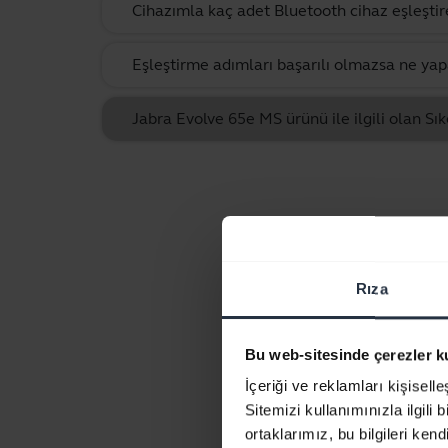
Cihazımla kaç adet Bluetooth cihaz eşleştir
Eşleştirme adımları başarılı olmazsa ne yap
Jabra Evolve 65e MS ürünü ile ilgili olan Sık
Rıza
Bu web-sitesinde çerezler k
İçeriği ve reklamları kişisell
Sitemizi kullanımınızla ilgili 
ortaklarımız, bu bilgileri kendi