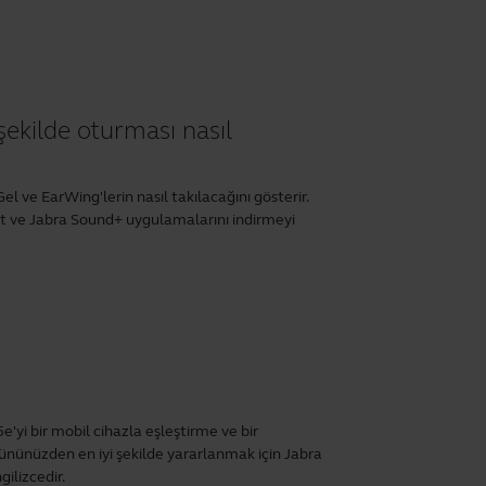
şekilde oturması nasıl
l ve EarWing'lerin nasıl takılacağını gösterir.
t
ve
Jabra Sound+
uygulamalarını indirmeyi
e'yi bir mobil cihazla eşleştirme ve bir
rününüzden en iyi şekilde yararlanmak için
Jabra
ilizcedir.