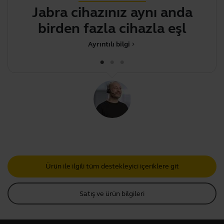
Jabra cihazınız aynı anda
.
birden fazla cihazla
eşleştirme
Ayrıntılı bilgi
chevron_right
Ürün ile ilgili tüm destekleyici içeriklere git
Satış ve ürün bilgileri