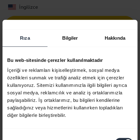
İngilizce
Karşıdan yükle
0.30 MB - pdf
Rıza
Bilgiler
Hakkında
Kullanıcı kılavuzu
Bu web-sitesinde çerezler kullanılmaktadır
expand_more
Türkçe
İçeriği ve reklamları kişiselleştirmek, sosyal medya
Karşıdan yükle
özellikleri sunmak ve trafiği analiz etmek için çerezler
2.11 MB - pdf
kullanıyoruz. Sitemizi kullanımınızla ilgili bilgileri ayrıca
sosyal medya, reklamcılık ve analiz iş ortaklarımızla
paylaşabiliriz. İş ortaklarımız, bu bilgileri kendilerine
sağladığınız veya hizmetlerini kullanırken topladıkları
Ürün ile ilgili tüm belgelere gidin
diğer bilgilerle birleştirebilir.
Videolar
Onay