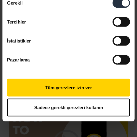
Gerekli
Seçimi
Tercihler
İstatistikler
Pazarlama
Açılır menüden bir Android cihazla
Tüm çerezlere izin ver
eşleştirme
Sadece gerekli çerezleri kullanın