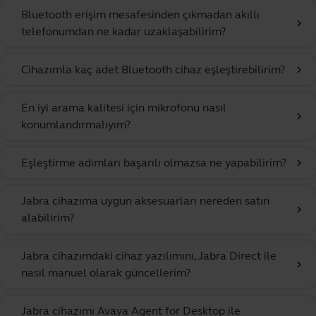
Bluetooth erişim mesafesinden çıkmadan akıllı
chevron_right
telefonumdan ne kadar uzaklaşabilirim?
Cihazımla kaç adet Bluetooth cihaz eşleştirebilirim?
chevron_right
En iyi arama kalitesi için mikrofonu nasıl
chevron_right
konumlandırmalıyım?
Eşleştirme adımları başarılı olmazsa ne yapabilirim?
chevron_right
Jabra cihazıma uygun aksesuarları nereden satın
chevron_right
alabilirim?
Jabra cihazımdaki cihaz yazılımını, Jabra Direct ile
chevron_right
nasıl manuel olarak güncellerim?
Jabra cihazımı Avaya Agent for Desktop ile