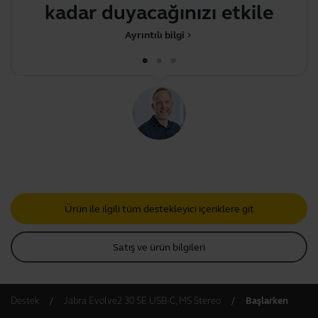
kadar duyacağınızı etkiler
Ayrıntılı bilgi
chevron_right
Ürün ile ilgili tüm destekleyici içeriklere git
Satış ve ürün bilgileri
Destek
Jabra Evolve2 30 SE USB-C, MS Stereo
Başlarken