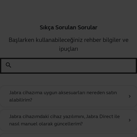
Sıkça Sorulan Sorular
Başlarken kullanabileceğiniz rehber bilgiler ve
ipuçları
search
Jabra cihazıma uygun aksesuarları nereden satın
chevron_right
alabilirim?
Jabra cihazımdaki cihaz yazılımını, Jabra Direct ile
chevron_right
nasıl manuel olarak güncellerim?