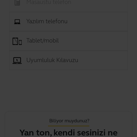
Masaüstü telefon
Yazılım telefonu
Tablet/mobil
Uyumluluk Kılavuzu
Biliyor muydunuz?
Yan ton, kendi sesinizi ne
M