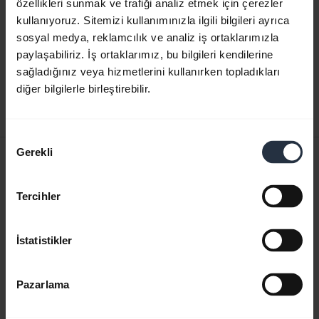
özellikleri sunmak ve trafiği analiz etmek için çerezler
kullanıyoruz. Sitemizi kullanımınızla ilgili bilgileri ayrıca
Hızlı Başlangıç Kılavuzu
sosyal medya, reklamcılık ve analiz iş ortaklarımızla
paylaşabiliriz. İş ortaklarımız, bu bilgileri kendilerine
İngilizce
sağladığınız veya hizmetlerini kullanırken topladıkları
diğer bilgilerle birleştirebilir.
Karşıdan yükle
0.30 MB - pdf
Onay
Gerekli
Seçimi
Kullanıcı kılavuzu
expand_more
Türkçe
Tercihler
Karşıdan yükle
1.15 MB - pdf
İstatistikler
Pazarlama
Ürün ile ilgili tüm belgelere gidin