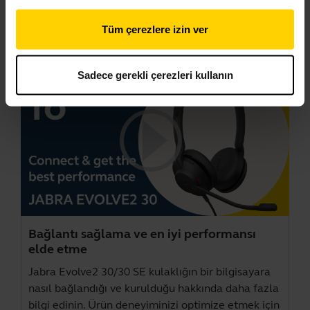
Tüm çerezlere izin ver
Videolar
Sadece gerekli çerezleri kullanın
Bağlantı sağlama ve en iyi performansı
elde etme
Jabra Evolve2 30/30 SE kulaklığın bir bilgisayara
nasıl bağlandığı ve kurulduğu hakkında daha fazla
bilgi edinin. Ürün deneyiminizi optimize etmek için