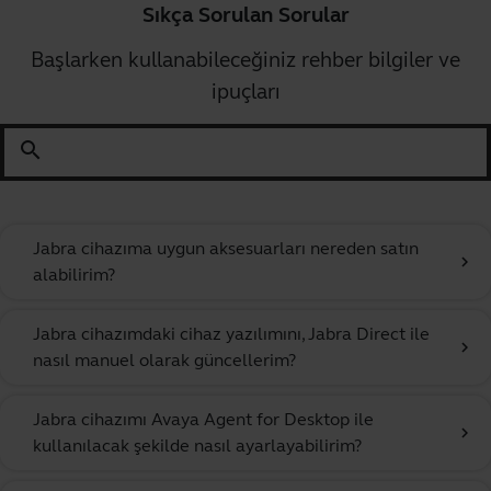
Sıkça Sorulan Sorular
Başlarken kullanabileceğiniz rehber bilgiler ve
ipuçları
search
Jabra cihazıma uygun aksesuarları nereden satın
chevron_right
alabilirim?
Jabra cihazımdaki cihaz yazılımını, Jabra Direct ile
chevron_right
nasıl manuel olarak güncellerim?
Jabra cihazımı Avaya Agent for Desktop ile
chevron_right
kullanılacak şekilde nasıl ayarlayabilirim?