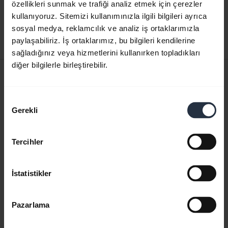
özellikleri sunmak ve trafiği analiz etmek için çerezler
İngilizce
kullanıyoruz. Sitemizi kullanımınızla ilgili bilgileri ayrıca
sosyal medya, reklamcılık ve analiz iş ortaklarımızla
Karşıdan yükle
paylaşabiliriz. İş ortaklarımız, bu bilgileri kendilerine
0.48 MB - pdf
sağladığınız veya hizmetlerini kullanırken topladıkları
diğer bilgilerle birleştirebilir.
Kullanıcı kılavuzu
expand_more
Türkçe
Onay
Gerekli
Seçimi
Karşıdan yükle
1.23 MB - pdf
Tercihler
Ürün ile ilgili tüm belgelere gidin
İstatistikler
Pazarlama
Videolar