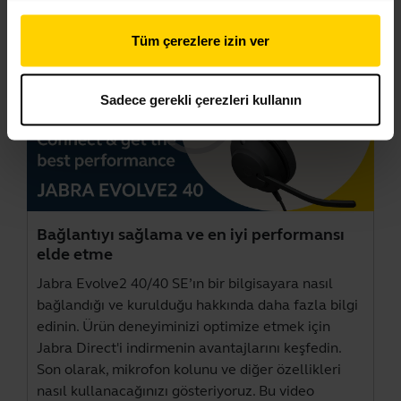
Tüm çerezlere izin ver
Sadece gerekli çerezleri kullanın
Bağlantıyı sağlama ve en iyi performansı
elde etme
Jabra Evolve2 40/40 SE’ın bir bilgisayara nasıl
bağlandığı ve kurulduğu hakkında daha fazla bilgi
edinin. Ürün deneyiminizi optimize etmek için
Jabra Direct
'i indirmenin avantajlarını keşfedin.
Son olarak, mikrofon kolunu ve diğer özellikleri
nasıl kullanacağınızı gösteriyoruz. Bu video