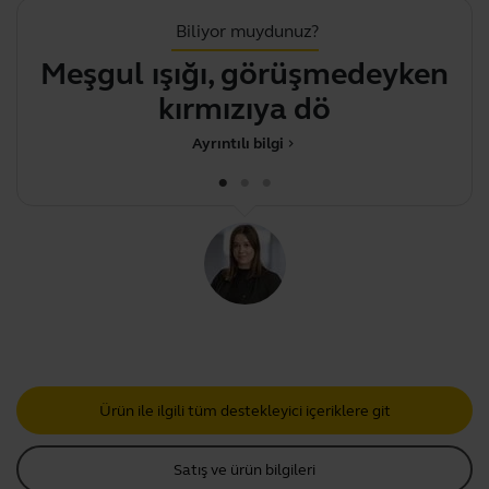
Biliyor muydunuz?
Meşgul ışığı, görüşmedeyken
.
kırmızıya döner
Ayrıntılı bilgi
chevron_right
Ürün ile ilgili tüm destekleyici içeriklere git
Satış ve ürün bilgileri