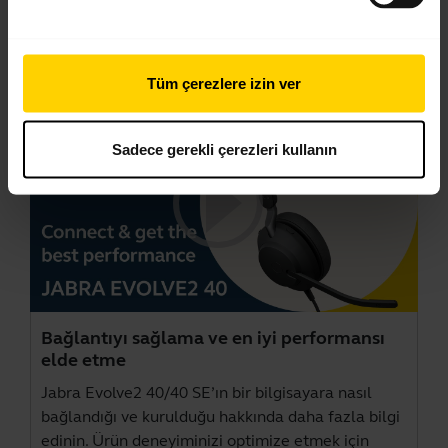
Videolar
Tüm çerezlere izin ver
Sadece gerekli çerezleri kullanın
Bağlantıyı sağlama ve en iyi performansı
elde etme
Jabra Evolve2 40/40 SE’ın bir bilgisayara nasıl
bağlandığı ve kurulduğu hakkında daha fazla bilgi
edinin. Ürün deneyiminizi optimize etmek için