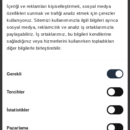
İçeriği ve reklamları kişiselleştirmek, sosyal medya
Hızlı Başlangıç Kılavuzu
özellikleri sunmak ve trafiği analiz etmek için çerezler
kullanıyoruz. Sitemizi kullanımınızla ilgili bilgileri ayrıca
İngilizce
sosyal medya, reklamcılık ve analiz iş ortaklarımızla
paylaşabiliriz. İş ortaklarımız, bu bilgileri kendilerine
Karşıdan yükle
sağladığınız veya hizmetlerini kullanırken topladıkları
0.48 MB - pdf
diğer bilgilerle birleştirebilir.
Kullanıcı kılavuzu
Onay
Gerekli
expand_more
Seçimi
Türkçe
Karşıdan yükle
Tercihler
1.23 MB - pdf
İstatistikler
Ürün ile ilgili tüm belgelere gidin
Pazarlama