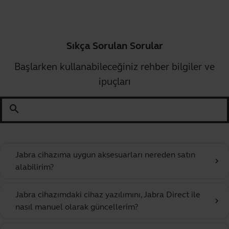
Sıkça Sorulan Sorular
Başlarken kullanabileceğiniz rehber bilgiler ve
ipuçları
search
Jabra cihazıma uygun aksesuarları nereden satın
chevron_right
alabilirim?
Jabra cihazımdaki cihaz yazılımını, Jabra Direct ile
chevron_right
nasıl manuel olarak güncellerim?