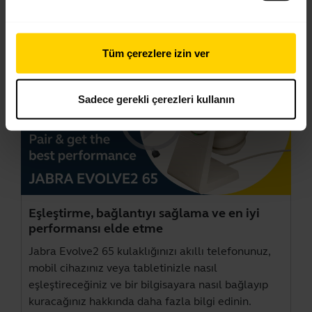
Videolar
Tüm çerezlere izin ver
Sadece gerekli çerezleri kullanın
Eşleştirme, bağlantıyı sağlama ve en iyi
performansı elde etme
Jabra Evolve2 65 kulaklığınızı akıllı telefonunuz,
mobil cihazınız veya tabletinizle nasıl
eşleştireceğiniz ve bir bilgisayara nasıl bağlayıp
kuracağınız hakkında daha fazla bilgi edinin.