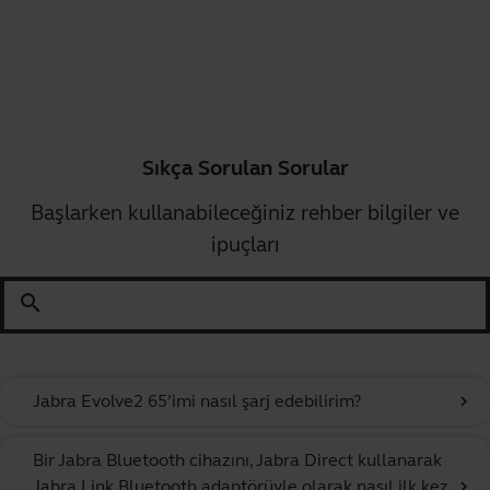
Sıkça Sorulan Sorular
Başlarken kullanabileceğiniz rehber bilgiler ve
ipuçları
search
Jabra Evolve2 65’imi nasıl şarj edebilirim?
chevron_right
Bir Jabra Bluetooth cihazını, Jabra Direct kullanarak
Jabra Link Bluetooth adaptörüyle olarak nasıl ilk kez
chevron_right