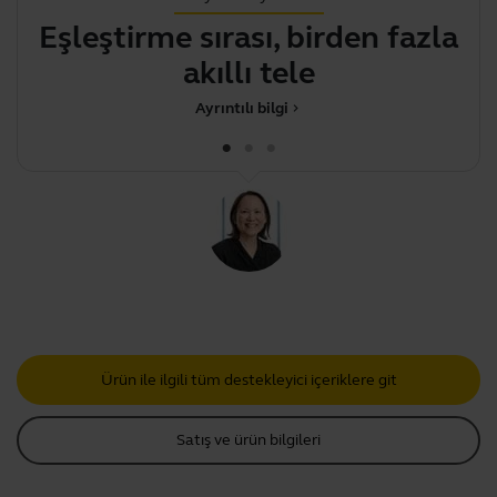
Eşleştirme sırası, birden fazla
akıllı telefon ku
Ayrıntılı bilgi
chevron_right
Ürün ile ilgili tüm destekleyici içeriklere git
Satış ve ürün bilgileri