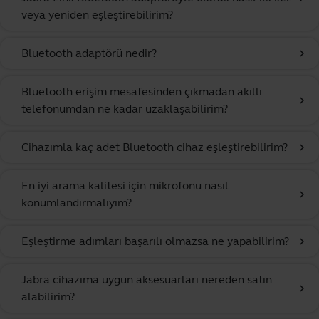
veya yeniden eşleştirebilirim?
Bluetooth adaptörü nedir?
chevron_right
Bluetooth erişim mesafesinden çıkmadan akıllı
chevron_right
telefonumdan ne kadar uzaklaşabilirim?
Cihazımla kaç adet Bluetooth cihaz eşleştirebilirim?
chevron_right
En iyi arama kalitesi için mikrofonu nasıl
chevron_right
konumlandırmalıyım?
Eşleştirme adımları başarılı olmazsa ne yapabilirim?
chevron_right
Jabra cihazıma uygun aksesuarları nereden satın
chevron_right
alabilirim?