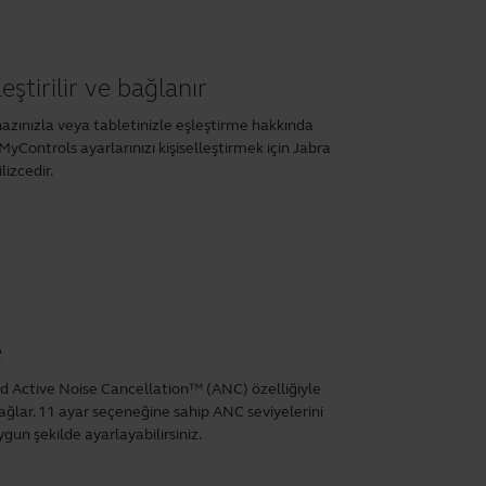
eştirilir ve bağlanır
ihazınızla veya tabletinizle eşleştirme hakkında
yControls ayarlarınızı kişiselleştirmek için Jabra
izcedir.
e
 Active Noise Cancellation™ (ANC) özelliğiyle
ğlar. 11 ayar seçeneğine sahip ANC seviyelerini
gun şekilde ayarlayabilirsiniz.