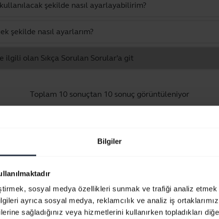
ullanılacak şekilde nasıl ayarlayabilirim?
ek şekilde nasıl ayarlarım?
 ilgili olan Sıkça Sorulan Sorular’a git
Toplam 10 sonuçtan 10 sonuç görüntüleniyor
Bilgiler
Ürün dokümanları
ullanılmaktadır
eştirmek, sosyal medya özellikleri sunmak ve trafiği analiz etmek 
Hızlı Başlangıç Kılavuzu
bilgileri ayrıca sosyal medya, reklamcılık ve analiz iş ortaklarımızl
Çok dilli
lerine sağladığınız veya hizmetlerini kullanırken topladıkları diğer b