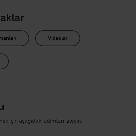
naklar
manları
Videolar
u
mek için aşağıdaki adımları izleyin.