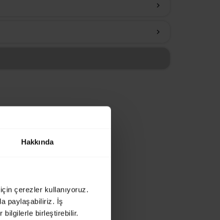
chevron_right
chevron_right
Hakkında
için çerezler kullanıyoruz.
a paylaşabiliriz. İş
ilgilerle birleştirebilir.