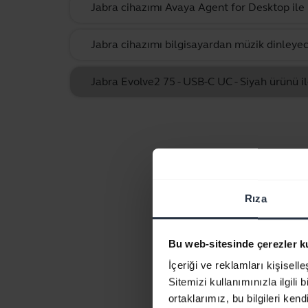
Jabra cihazımı Avaya Agent for Desktop ile k
Jabra cihazımı bilgisayardan müzik dinleyec
Jabra Evolve2 75 - USB-C UC - Siyah ürünü ile
Rıza
Bu web-sitesinde çerezler k
İçeriği ve reklamları kişisell
Sitemizi kullanımınızla ilgili 
ortaklarımız, bu bilgileri kendi