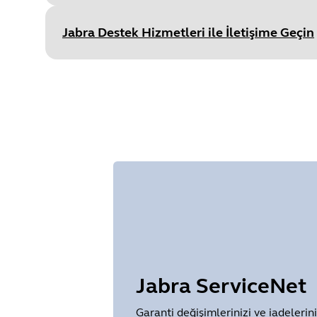
Type
pdf
Size
1.2 MB
Jabra Destek Hizmetleri ile İletişime Geçin
Ga
Document
Uyarı Notu
Language
İngilizce
Type
pdf
Size
754.1 KB
Jabra ServiceNet
Garanti değişimlerinizi ve iadelerin