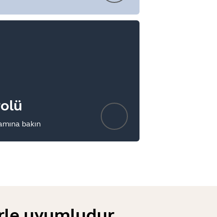
rolü
amına bakın
erle uyumludur