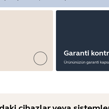
Garanti kont
Ürününüzün garanti kaps
daki cihazlar veya sisteml