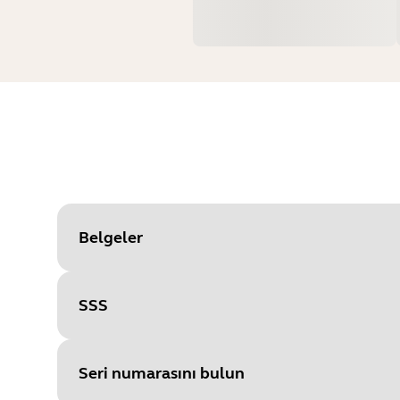
Belgeler
SSS
Document
Veri sayfası
Language
Seri numarasını bulun