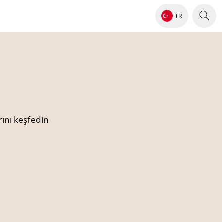
TR
ını keşfedin