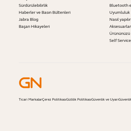
Sürdürülebilirlik
Bluetooth e
Haberler ve Basın Bültenleri
Uyumluluk 
Jabra Blog
Nasıl yapılır
Başarı Hikayeleri
Aksesuarlar
Ürününüzü 
Self Servic
Ticari Markalar
Çerez Politikası
Gizlilik Politikası
Güvenlik ve Uyarı
Güvenli