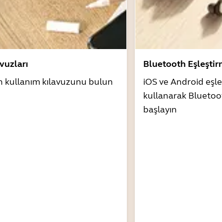
avuzları
Bluetooth Eşleşti
n kullanım kılavuzunu bulun
iOS ve Android eşle
kullanarak Bluetoo
başlayın