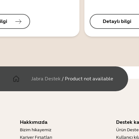
ilgi
Detaylı bilgi
Jabra Destek
/
Product not available
Hakkımızda
Destek ka
Bizim hikayemiz
Ürün Deste
Kariyer Fırsatları
Kullanıcı kı