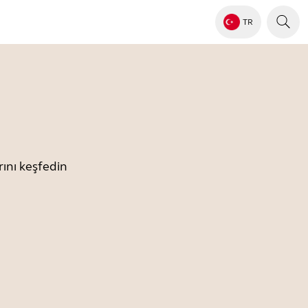
TR
ını keşfedin