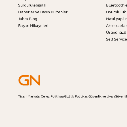
Sürdürülebilirlik
Bluetooth e
Haberler ve Basın Bültenleri
Uyumluluk 
Jabra Blog
Nasıl yapılır
Başarı Hikayeleri
Aksesuarlar
Ürününüzü 
Self Servic
Ticari Markalar
Çerez Politikası
Gizlilik Politikası
Güvenlik ve Uyarı
Güvenli