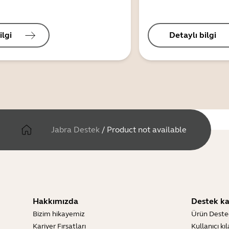
ilgi
Detaylı bilgi
Jabra Destek
/
Product not available
Hakkımızda
Destek ka
Bizim hikayemiz
Ürün Deste
Kariyer Fırsatları
Kullanıcı kı