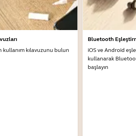
avuzları
Bluetooth Eşleşti
n kullanım kılavuzunu bulun
iOS ve Android eşle
kullanarak Bluetoo
başlayın