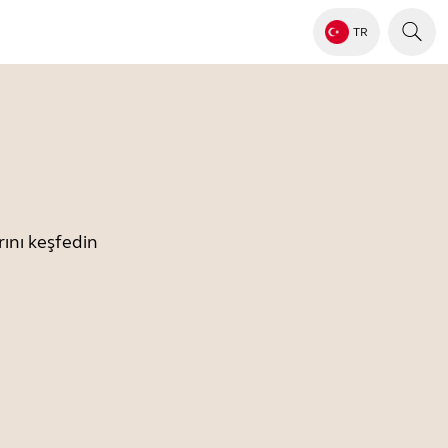
TR
ını keşfedin