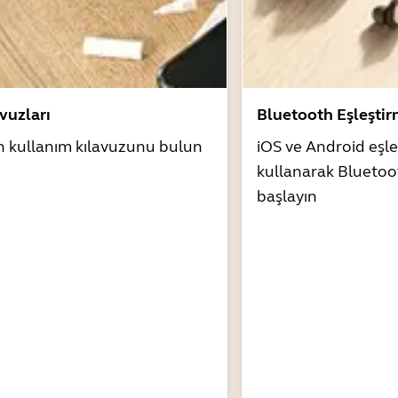
avuzları
Bluetooth Eşleşti
n kullanım kılavuzunu bulun
iOS ve Android eşle
kullanarak Bluetoo
başlayın