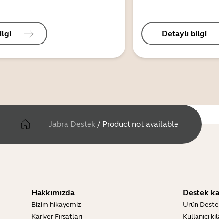
ilgi
Detaylı bilgi
Jabra Destek
/
Product not available
Hakkımızda
Destek ka
Bizim hikayemiz
Ürün Deste
Kariyer Fırsatları
Kullanıcı kı