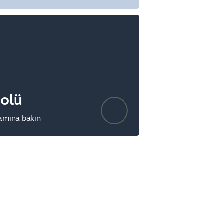
rolü
amına bakın