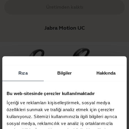
Üretimden kalktı
Jabra Motion UC
Rıza
Bilgiler
Hakkında
ahat VE Şarj
Jabra Motion UC
Jabra Seyahat VE Şarj
Jabra Seyah
Bu web-sitesinde çerezler kullanılmaktadır
 Jabra Motion
Setli Jabra Motion UC
Seti Ms'li J
İçeriği ve reklamları kişiselleştirmek, sosyal medya
UC
U
özellikleri sunmak ve trafiği analiz etmek için çerezler
kullanıyoruz. Sitemizi kullanımınızla ilgili bilgileri ayrıca
sosyal medya, reklamcılık ve analiz iş ortaklarımızla