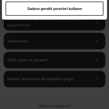
add
Ürün dokümanları
Sadece gerekli çerezleri kullanın
Cihaz yazılımı güncelleştirmeleri, yazılım ve
add
uygulamalar
add
Aksesuarlar
add
Ürün kaydı ve garanti
chevron_right
Destek Hizmetleri ile iletişime geçin
Biliyor muydunuz?