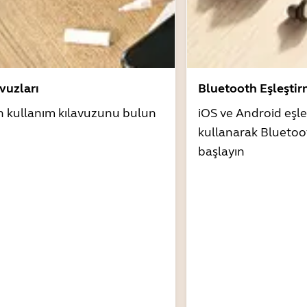
avuzları
Bluetooth Eşleşti
n kullanım kılavuzunu bulun
iOS ve Android eşle
kullanarak Bluetoo
başlayın