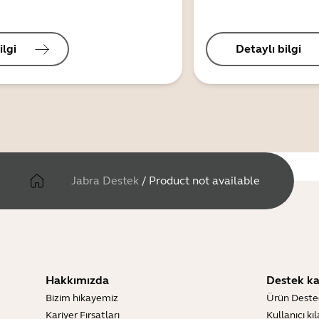
ilgi
Detaylı bilgi
Jabra Destek
/
Product not available
Hakkımızda
Destek ka
Bizim hikayemiz
Ürün Deste
Kariyer Fırsatları
Kullanıcı kı