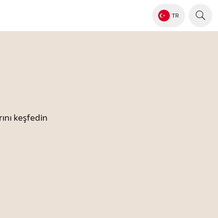
TR
ını keşfedin