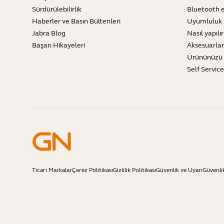
Sürdürülebilirlik
Bluetooth e
Haberler ve Basın Bültenleri
Uyumluluk 
Jabra Blog
Nasıl yapılır
Başarı Hikayeleri
Aksesuarlar
Ürününüzü 
Self Servic
Ticari Markalar
Çerez Politikası
Gizlilik Politikası
Güvenlik ve Uyarı
Güvenli