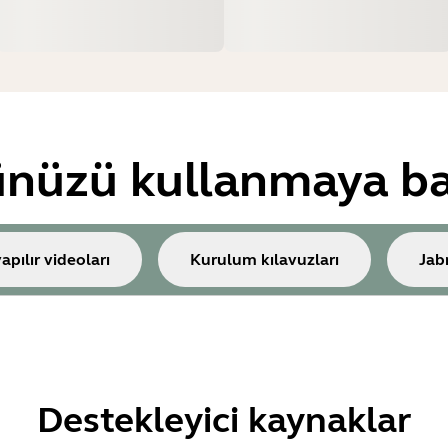
nüzü kullanmaya ba
yapılır videoları
Kurulum kılavuzları
Jab
Destekleyici kaynaklar