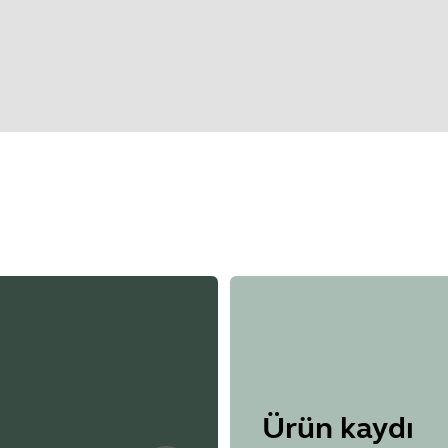
ack 6 Service Release 1
rantiyi kontrol etmeden önce ürününüzün seri numarasını bul
50 will now be set to off by default.
Remote already paired will be unaffected.
remote and an unmanaged device can enable Bluetooth by pres
 seconds followed by a confirmation tone.
ded to the Jabra PanaCast 50, it will not longer be possible 
ty improvements
Showing 5 of 64
Ürün kaydı