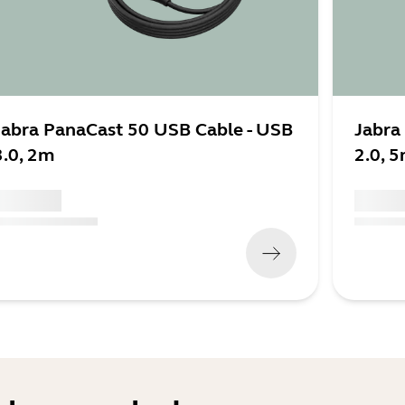
Jabra PanaCast 50 USB Cable - USB
Jabra
3.0, 2m
2.0, 
 xxx,xx xx
x xxx,xx
x xxx,xx xx
x xxx xxx
)
(
x xxx,xx x