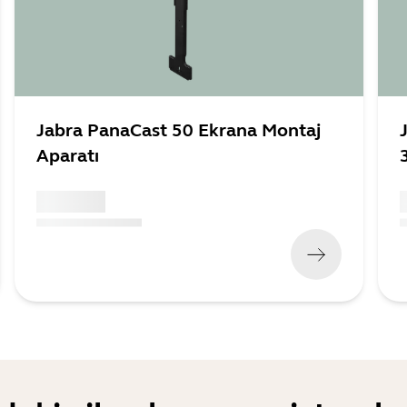
Jabra PanaCast 50 Ekrana Montaj
Aparatı
x xxx,xx xx
x
(
x xxx,xx xx
x xxx xxx
)
(