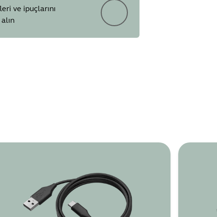
leri ve ipuçlarını
alın