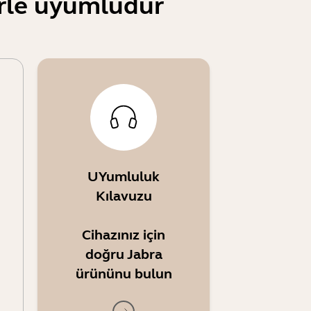
erle uyumludur
UYumluluk
Kılavuzu
Cihazınız için
doğru Jabra
ürününu bulun