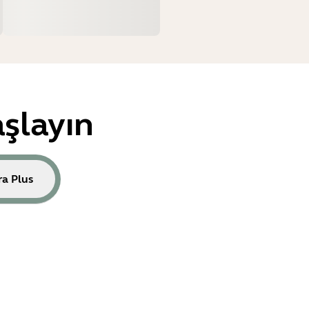
şlayın
ra Plus