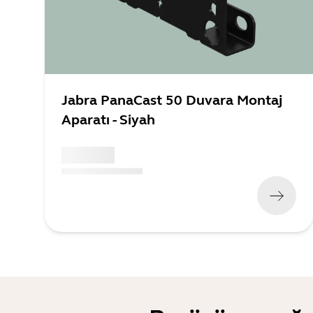
Jabra PanaCast 50 Duvara Montaj
Aparatı - Siyah
x xxx,xx xx
(
x xxx,xx xx
x xxx xxx
)