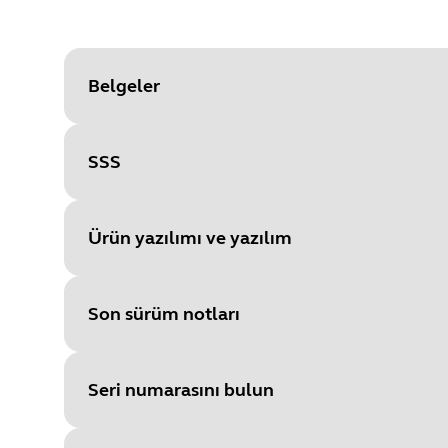
Belgeler
SSS
Document
Teknik Özellikler
Language
Ürün yazılımı ve yazılım
Type
pdf
Size
621.7 KB
Son sürüm notları
File
Aygıt yazılımı
Platform
Windows
Seri numarasını bulun
Language
İngilizce
Document
Veri sayfası
Release date
:
October 01, 202
Release date
2025/10/01