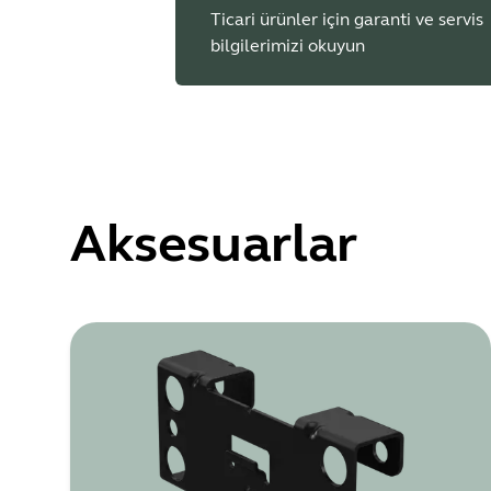
Ticari ürünler için garanti ve servis
bilgilerimizi okuyun
Aksesuarlar