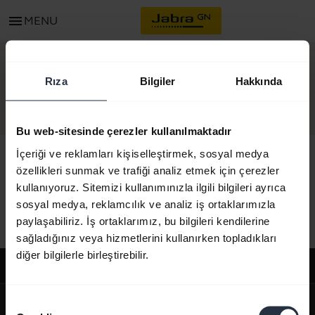
menu
MENU
TEMAS
Rıza
Bilgiler
Hakkında
Bu web-sitesinde çerezler kullanılmaktadır
İçeriği ve reklamları kişiselleştirmek, sosyal medya
özellikleri sunmak ve trafiği analiz etmek için çerezler
kullanıyoruz. Sitemizi kullanımınızla ilgili bilgileri ayrıca
Tüm destekleyici içerikler
sosyal medya, reklamcılık ve analiz iş ortaklarımızla
paylaşabiliriz. İş ortaklarımız, bu bilgileri kendilerine
sağladığınız veya hizmetlerini kullanırken topladıkları
diğer bilgilerle birleştirebilir.
Destek
expand_more
Hakkımızda
Onay