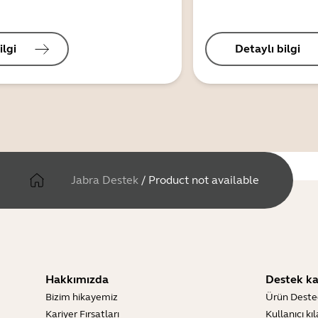
ilgi
Detaylı bilgi
Jabra Destek
/
Product not available
Hakkımızda
Destek ka
Bizim hikayemiz
Ürün Deste
Kariyer Fırsatları
Kullanıcı kı