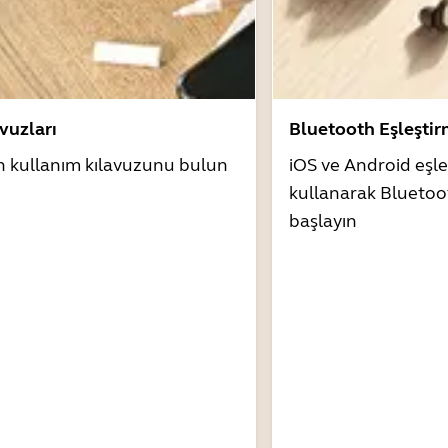
avuzları
Bluetooth Eşleşti
n kullanım kılavuzunu bulun
iOS ve Android eşle
kullanarak Bluetoo
başlayın