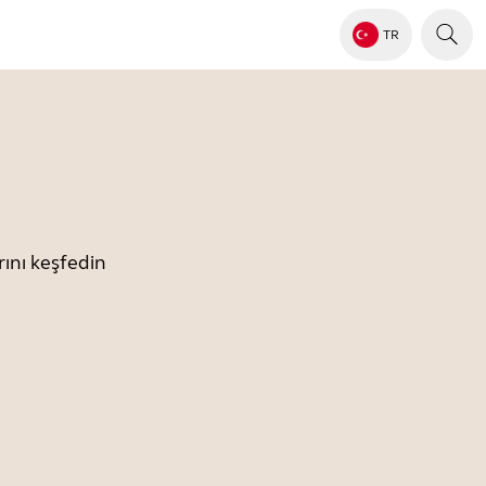
TR
ını keşfedin