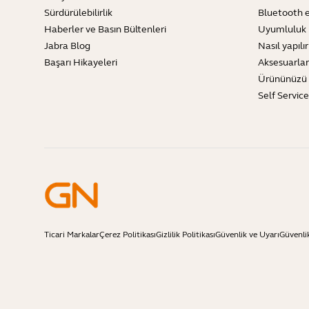
Sürdürülebilirlik
Bluetooth e
Haberler ve Basın Bültenleri
Uyumluluk 
Jabra Blog
Nasıl yapılır
Başarı Hikayeleri
Aksesuarlar
Ürününüzü 
Self Servic
Ticari Markalar
Çerez Politikası
Gizlilik Politikası
Güvenlik ve Uyarı
Güvenli