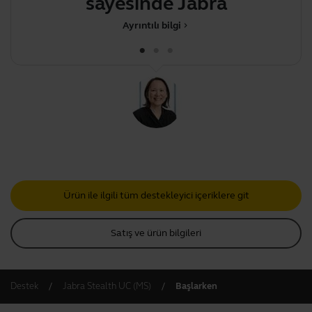
sayesinde Jabra ciha
Ayrıntılı bilgi
chevron_right
Ürün ile ilgili tüm destekleyici içeriklere git
Satış ve ürün bilgileri
Destek
Jabra Stealth UC (MS)
Başlarken