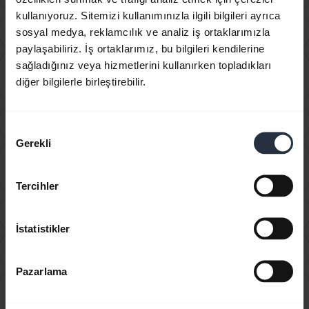
kullanıyoruz. Sitemizi kullanımınızla ilgili bilgileri ayrıca
Otomatik ses seviyesi kontrolü nedir?
chevron_right
sosyal medya, reklamcılık ve analiz iş ortaklarımızla
paylaşabiliriz. İş ortaklarımız, bu bilgileri kendilerine
sağladığınız veya hizmetlerini kullanırken topladıkları
Birlikte verilen USB kablosunu bir ses kablosu olarak
chevron_right
diğer bilgilerle birleştirebilir.
kullanabilir miyim?
Bluetooth adaptörü nedir?
chevron_right
Onay
Gerekli
Seçimi
Bluetooth erişim mesafesinden çıkmadan akıllı
chevron_right
telefonumdan ne kadar uzaklaşabilirim?
Tercihler
Cihazımla kaç adet Bluetooth cihaz eşleştirebilirim?
chevron_right
İstatistikler
Eşleştirme adımları başarılı olmazsa ne yapabilirim?
chevron_right
Pazarlama
Jabra cihazıma uygun aksesuarları nereden satın
chevron_right
alabilirim?