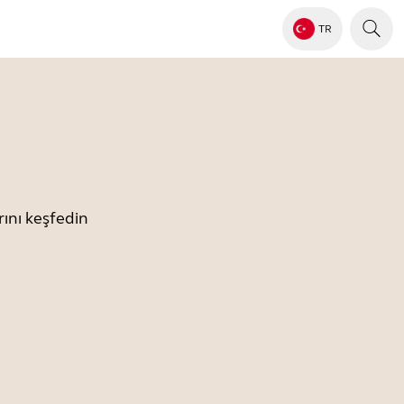
TR
ını keşfedin