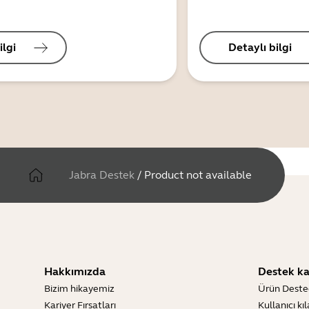
ilgi
Detaylı bilgi
Jabra Destek
/
Product not available
Hakkımızda
Destek ka
Bizim hikayemiz
Ürün Deste
Kariyer Fırsatları
Kullanıcı kı