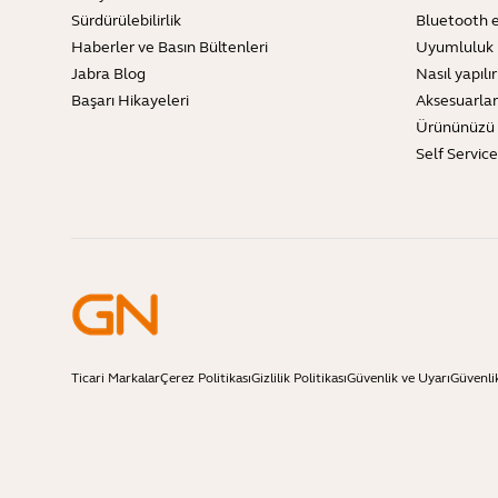
Sürdürülebilirlik
Bluetooth e
Haberler ve Basın Bültenleri
Uyumluluk 
Jabra Blog
Nasıl yapılır
Başarı Hikayeleri
Aksesuarlar
Ürününüzü 
Self Servic
Ticari Markalar
Çerez Politikası
Gizlilik Politikası
Güvenlik ve Uyarı
Güvenli