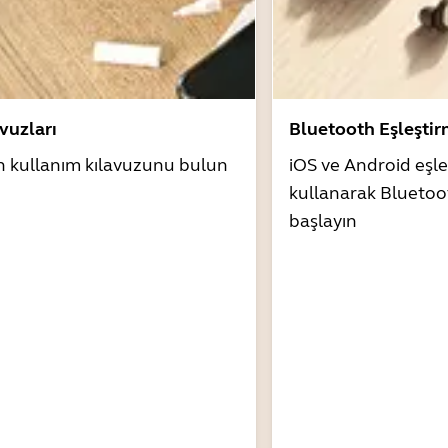
avuzları
Bluetooth Eşleşti
n kullanım kılavuzunu bulun
iOS ve Android eşle
kullanarak Bluetoo
başlayın