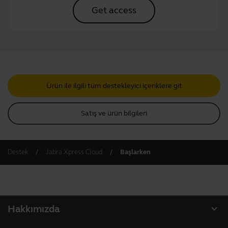
Get access
Ürün ile ilgili tüm destekleyici içeriklere git
Satış ve ürün bilgileri
Destek
Jabra Xpress Cloud
Başlarken
expand_more
Hakkımızda