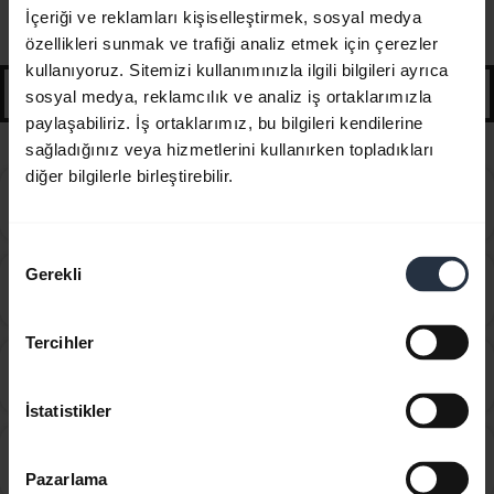
Başlarken kullanabileceğiniz rehber bilgiler ve
İçeriği ve reklamları kişiselleştirmek, sosyal medya
ipuçları
özellikleri sunmak ve trafiği analiz etmek için çerezler
kullanıyoruz. Sitemizi kullanımınızla ilgili bilgileri ayrıca
search
sosyal medya, reklamcılık ve analiz iş ortaklarımızla
paylaşabiliriz. İş ortaklarımız, bu bilgileri kendilerine
sağladığınız veya hizmetlerini kullanırken topladıkları
diğer bilgilerle birleştirebilir.
Jabra Direct Cloud yazılımını son kullanıcılar için ilk
chevron_right
kez nasıl devreye alabilirim?
Onay
Gerekli
Jabra PanaCast 50'nin Jabra Xpress aracılığıyla
Seçimi
chevron_right
uzaktan kontrolünü nasıl etkinleştirebilirim?
Tercihler
Jabra Xpress Bulut’u kullanabilmek için nasıl
chevron_right
kaydolabilirim?
İstatistikler
Jabra Xpress Cloud/On-Premise hangi internet
chevron_right
tarayıcılarını desteklemektedir?
Pazarlama