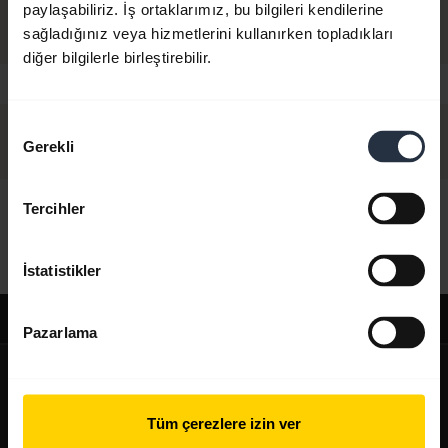
paylaşabiliriz. İş ortaklarımız, bu bilgileri kendilerine
sağladığınız veya hizmetlerini kullanırken topladıkları
diğer bilgilerle birleştirebilir.
Onay
Gerekli
Seçimi
Tercihler
Merhaba,
Bugün size nasıl yardımcı olabilirim?
İstatistikler
Destek
Pazarlama
expand_more
Hakkımızda
Jabra Hakkında
Tüm çerezlere izin ver
expand_more
Ürünlerimiz