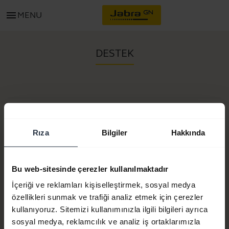
menu
MENU
DESTEK
Ürün No:
Rıza
Bilgiler
Hakkında
Model numarası:
Bu web-sitesinde çerezler kullanılmaktadır
Ürün dokümanları
İçeriği ve reklamları kişiselleştirmek, sosyal medya
özellikleri sunmak ve trafiği analiz etmek için çerezler
kullanıyoruz. Sitemizi kullanımınızla ilgili bilgileri ayrıca
Hemen satın al
sosyal medya, reklamcılık ve analiz iş ortaklarımızla