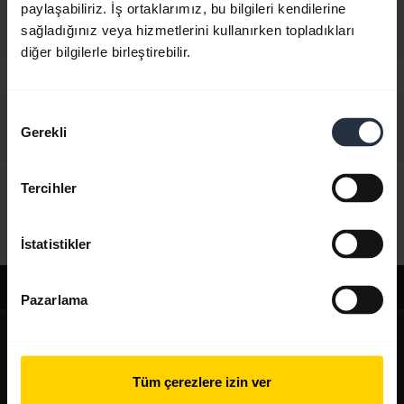
paylaşabiliriz. İş ortaklarımız, bu bilgileri kendilerine
sağladığınız veya hizmetlerini kullanırken topladıkları
diğer bilgilerle birleştirebilir.
Onay
Gerekli
Seçimi
Tercihler
Merhaba,
Bugün size nasıl yardımcı olabilirim?
İstatistikler
Destek
Pazarlama
expand_more
Hakkımızda
Jabra Hakkında
Tüm çerezlere izin ver
expand_more
Ürünlerimiz