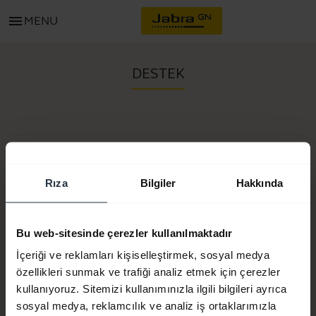
menu
MENU
DESTEK
Ürün No:
Rıza
Bilgiler
Hakkında
Model numarası:
Proset
Bu web-sitesinde çerezler kullanılmaktadır
Ürün dokümanları
İçeriği ve reklamları kişiselleştirmek, sosyal medya
özellikleri sunmak ve trafiği analiz etmek için çerezler
kullanıyoruz. Sitemizi kullanımınızla ilgili bilgileri ayrıca
Hemen satın al
sosyal medya, reklamcılık ve analiz iş ortaklarımızla