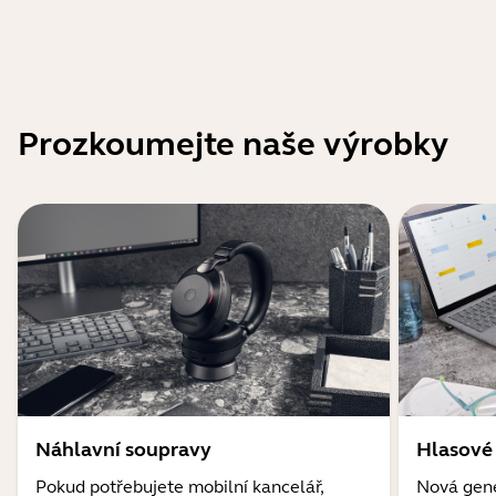
Prozkoumejte naše výrobky
Náhlavní soupravy
Hlasové
Pokud potřebujete mobilní kancelář,
Nová gene