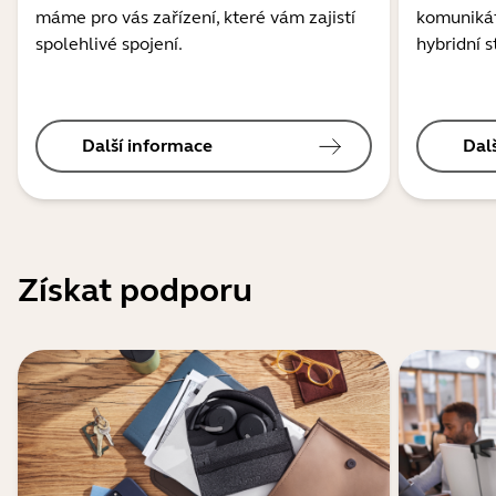
máme pro vás zařízení, které vám zajistí
komunikát
spolehlivé spojení.
hybridní s
Další informace
Dal
Získat podporu