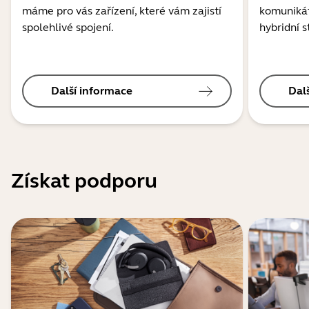
máme pro vás zařízení, které vám zajistí
komunikát
spolehlivé spojení.
hybridní s
Další informace
Dal
Získat podporu