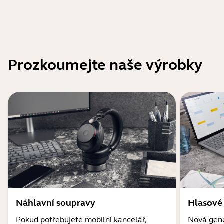
Prozkoumejte naše výrobky
Náhlavní soupravy
Hlasové
Pokud potřebujete mobilní kancelář,
Nová gene