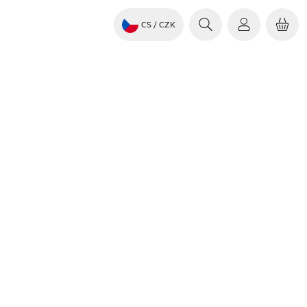
CS
/ CZK