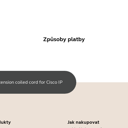
Způsoby platby
ension coiled cord for Cisco IP
dukty
Jak nakupovat