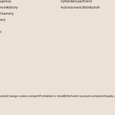
oupravy
Vyhledání partnerů
munikátory
Autorizovaní distributoři
í kamery
ery
í
ookie
Change cookie consent
Prohlášení o shodě
Obchodní a právní omezení
Zásady 