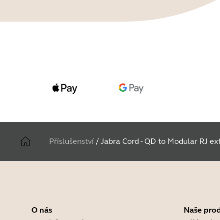
Příslušenství
/
Jabra Cord - QD to Modular RJ ext
O nás
Naše pro