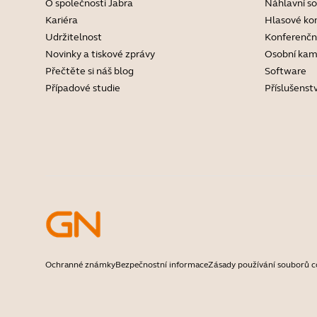
O společnosti Jabra
Náhlavní s
Kariéra
Hlasové ko
Udržitelnost
Konferenčn
Novinky a tiskové zprávy
Osobní kam
Přečtěte si náš blog
Software
Případové studie
Příslušenstv
Ochranné známky
Bezpečnostní informace
Zásady používání souborů c