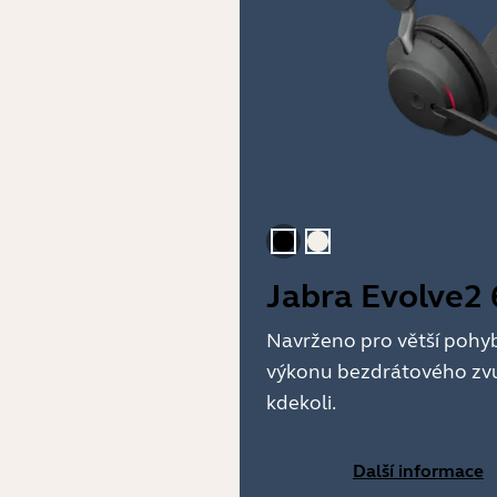
Černá
Zlato béžová
Jabra Evolve2 
Navrženo pro větší pohybl
výkonu bezdrátového zv
kdekoli.
Další informace