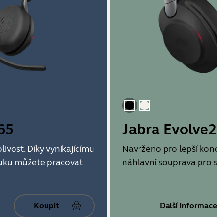
Černá
Zlato béžová
65
Jabra Evolve2
ivost. Díky vynikajícímu
Navrženo pro lepší konc
uku můžete pracovat
náhlavní souprava pro s
Koupit
Další informace