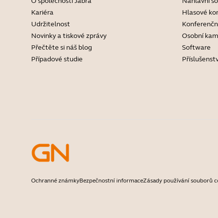
O společnosti Jabra
Náhlavní s
Kariéra
Hlasové ko
Udržitelnost
Konferenčn
Novinky a tiskové zprávy
Osobní kam
Přečtěte si náš blog
Software
Případové studie
Příslušenstv
Ochranné známky
Bezpečnostní informace
Zásady používání souborů c