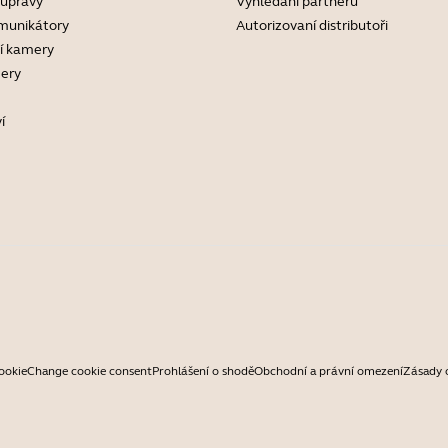
oupravy
Vyhledání partnerů
munikátory
Autorizovaní distributoři
í kamery
ery
í
ookie
Change cookie consent
Prohlášení o shodě
Obchodní a právní omezení
Zásady 