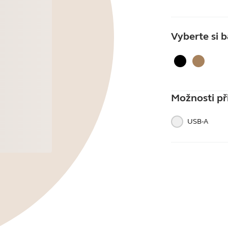
Vyberte si 
Černá
Zlato b
Možnosti při
USB-A