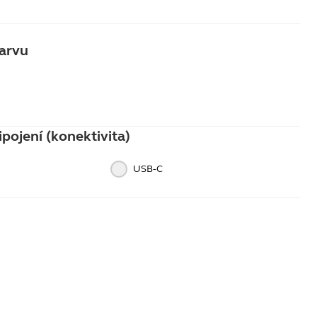
barvu
éžová
pojení (konektivita)
USB‑C