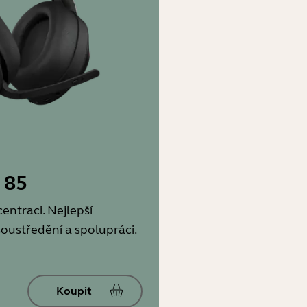
 85
entraci. Nejlepší
oustředění a spolupráci.
Koupit