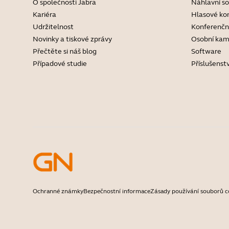
O společnosti Jabra
Náhlavní s
Kariéra
Hlasové ko
Udržitelnost
Konferenčn
Novinky a tiskové zprávy
Osobní kam
Přečtěte si náš blog
Software
Případové studie
Příslušenstv
Ochranné známky
Bezpečnostní informace
Zásady používání souborů c