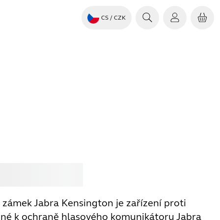
CS
/ CZK
it
Jabra
 zámek Jabra Kensington je zařízení proti
ené k ochraně hlasového komunikátoru Jabra