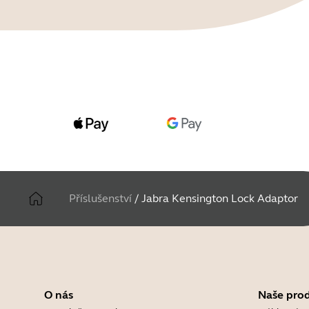
Příslušenství
/
Jabra Kensington Lock Adaptor
O nás
Naše pro