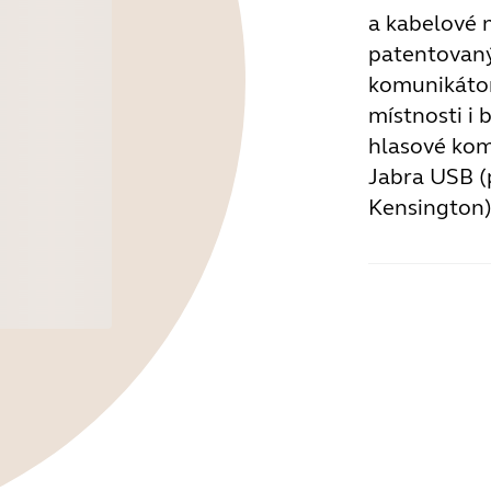
a kabelové 
patentovan
komunikátor
místnosti i 
hlasové kom
Jabra USB (
Kensington)