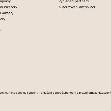
oupravy
Vyhledání partnerů
munikátory
Autorizovaní distributoři
í kamery
ery
í
ookie
Change cookie consent
Prohlášení o shodě
Obchodní a právní omezení
Zásady 