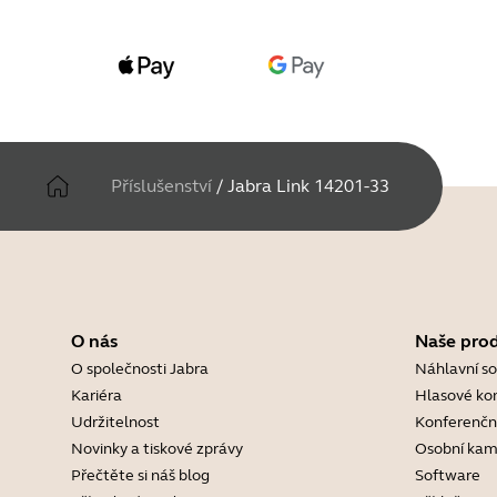
Příslušenství
/
Jabra Link 14201-33
O nás
Naše pro
O společnosti Jabra
Náhlavní s
Kariéra
Hlasové ko
Udržitelnost
Konferenčn
Novinky a tiskové zprávy
Osobní kam
Přečtěte si náš blog
Software