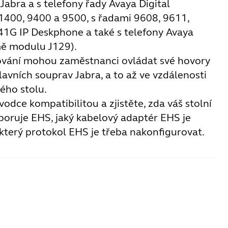
abra a s telefony řady Avaya Digital
400, 9400 a 9500, s řadami 9608, 9611,
1G IP Deskphone a také s telefony Avaya
mě modulu J129).
ování mohou zaměstnanci ovládat své hovory
avních souprav Jabra, a to až ve vzdálenosti
ého stolu.
vodce kompatibilitou a zjistěte, zda váš stolní
poruje EHS, jaký kabelový adaptér EHS je
 který protokol EHS je třeba nakonfigurovat.