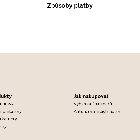
Způsoby platby
dukty
Jak nakupovat
oupravy
Vyhledání partnerů
munikátory
Autorizovaní distributoři
í kamery
ery