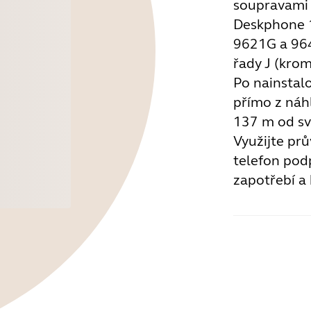
soupravami J
Deskphone 1
9621G a 964
řady J (kro
Po nainstal
přímo z náhl
137 m od sv
Využijte prů
telefon pod
zapotřebí a