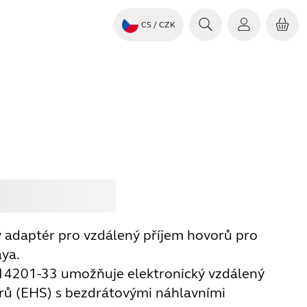
CS
/ CZK
it
Jabra
ý adaptér pro vzdálený příjem hovorů pro
aya.
14201-33 umožňuje elektronický vzdálený
rů (EHS) s bezdrátovými náhlavními