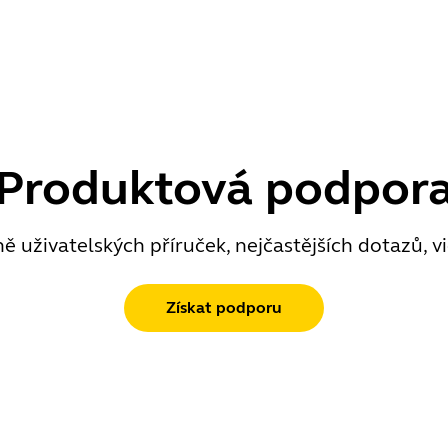
Produktová podpor
uživatelských příruček, nejčastějších dotazů, vid
Získat podporu