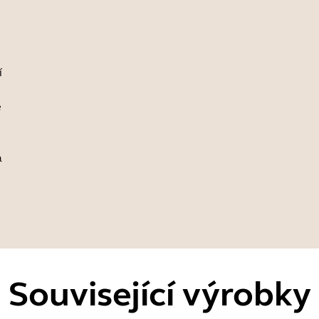
í
e
a
Související výrobky