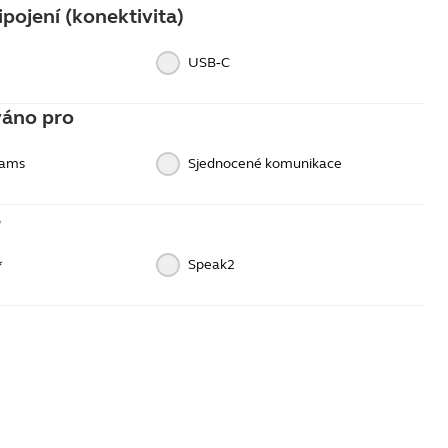
pojení (konektivita)
USB‑C
váno pro
eams
Sjednocené komunikace
s
*
Speak2