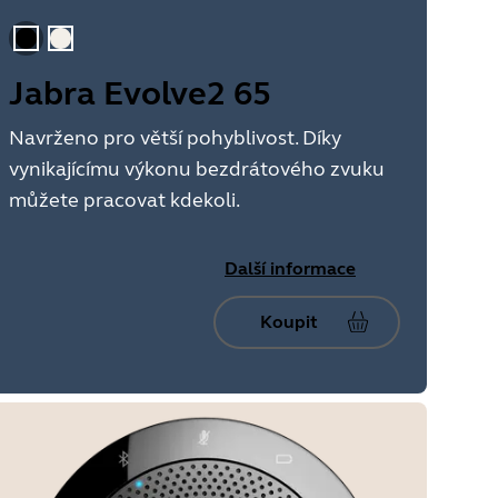
Černá
Zlato béžová
Jabra Evolve2 65
Navrženo pro větší pohyblivost. Díky
vynikajícímu výkonu bezdrátového zvuku
můžete pracovat kdekoli.
Další informace
Koupit