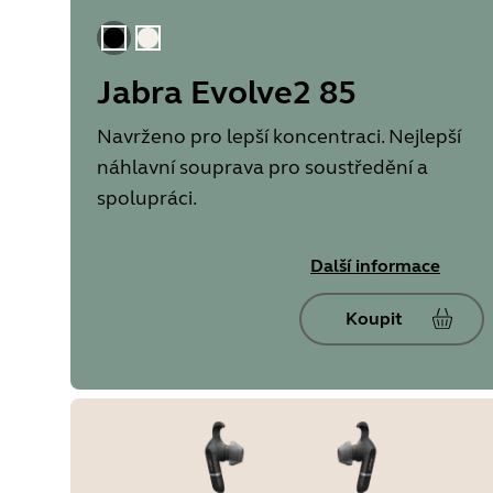
Černá
Zlato béžová
Jabra Evolve2 85
Navrženo pro lepší koncentraci. Nejlepší
náhlavní souprava pro soustředění a
spolupráci.
Další informace
Koupit