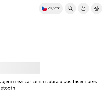
CS
/ CZK
it
Jabra
spojení mezi zařízením Jabra a počítačem přes
uetooth