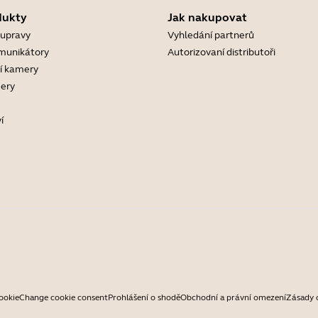
dukty
Jak nakupovat
oupravy
Vyhledání partnerů
munikátory
Autorizovaní distributoři
í kamery
ery
í
ookie
Change cookie consent
Prohlášení o shodě
Obchodní a právní omezení
Zásady 