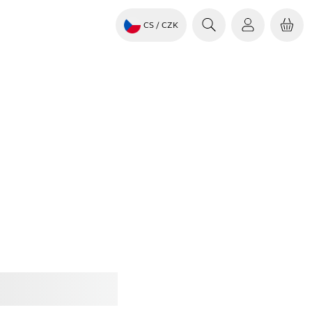
CS
/ CZK
it
Jabra