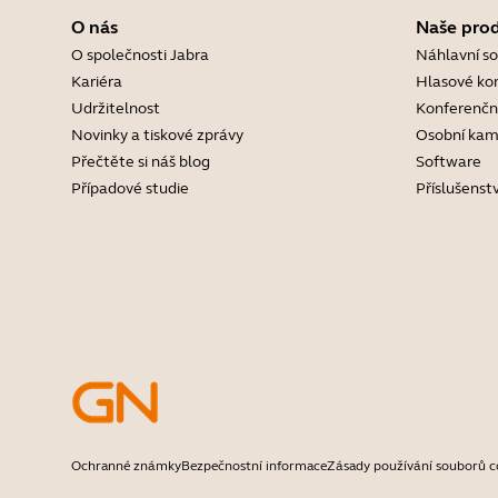
O nás
Naše pro
O společnosti Jabra
Náhlavní s
Kariéra
Hlasové ko
Udržitelnost
Konferenčn
Novinky a tiskové zprávy
Osobní kam
Přečtěte si náš blog
Software
Případové studie
Příslušenstv
Ochranné známky
Bezpečnostní informace
Zásady používání souborů c