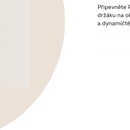
Připevněte 
držáku na o
a dynamičtěj