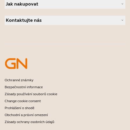
Novinky a tiskové zprávy
Jak nakupovat
Hlasové komunikátory
Přečtěte si náš blog
Konferenční kamery
Vyhledání partnerů
Případové studie
Osobní kamery
Kontaktujte nás
Autorizovaní distributoři
Software
Kontaktujte prodejní oddělení
Příslušenství
Kontaktovat podporu
Podpora webového obchodu
Zaregistrujte svůj výrobek
Program pro vývojáře
Partnerský program
Záruka a servis
Firemní politika ukončení životnosti
Ochranné známky
Bezpečnostní informace
Zásady používání souborů cookie
Change cookie consent
Prohlášení o shodě
Obchodní a právní omezení
Zásady ochrany osobních údajů