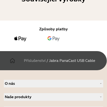
Způsoby platby
Příslušenství
/
Jabra PanaCast USB Cable
O nás
O společnosti Jabra
Naše produkty
Kariéra
Udržitelnost
Náhlavní soupravy