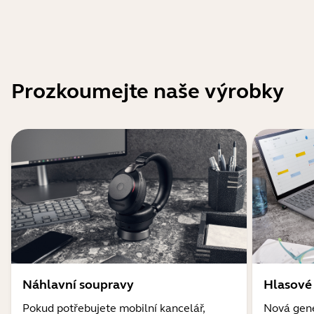
Prozkoumejte naše výrobky
Náhlavní soupravy
Hlasové
Pokud potřebujete mobilní kancelář,
Nová gene