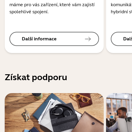
máme pro vás zařízení, které vám zajistí
komunikát
spolehlivé spojení.
hybridní s
Další informace
Dal
Získat podporu