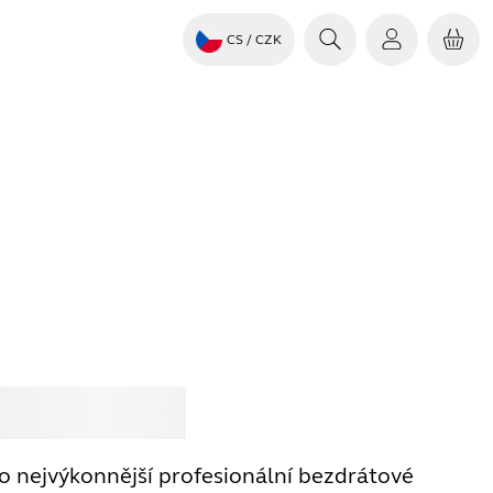
CS
/ CZK
it
Jabra
ko nejvýkonnější profesionální bezdrátové