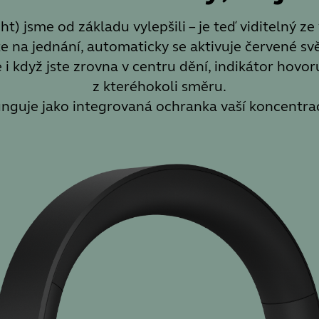
t) jsme od základu vylepšili – je teď viditelný z
 na jednání, automaticky se aktivuje červené svět
 i když jste zrovna v centru dění, indikátor hov
z kteréhokoli směru.
nguje jako integrovaná ochranka vaší koncentra