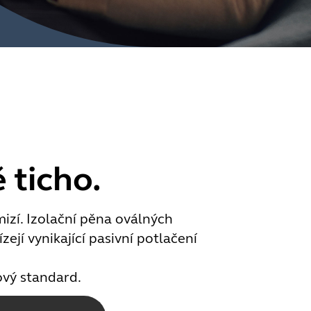
 ticho.
mizí. Izolační pěna oválných
ejí vynikající pasivní potlačení
ový standard.