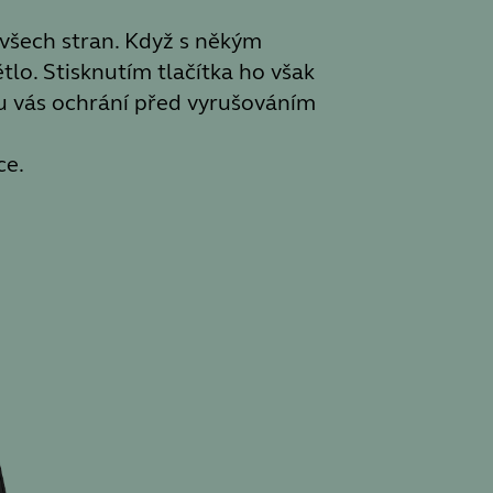
e všech stran. Když s někým
lo. Stisknutím tlačítka ho však
oru vás ochrání před vyrušováním
ce.