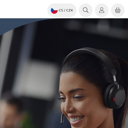
CS
/ CZK