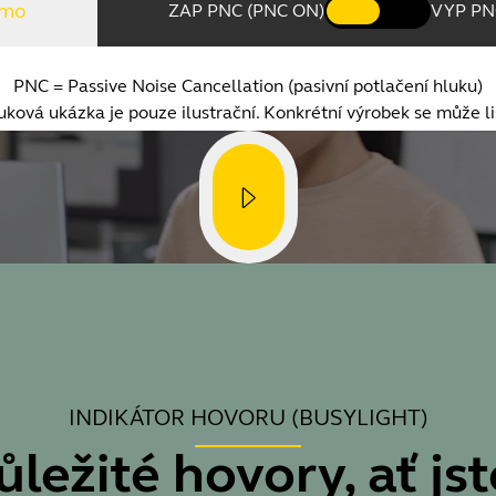
emo
ZAP PNC (PNC ON)
VYP PN
PNC = Passive Noise Cancellation (pasivní potlačení hluku)
uková ukázka je pouze ilustrační. Konkrétní výrobek se může liš
INDIKÁTOR HOVORU (BUSYLIGHT)
ůležité hovory, ať jst