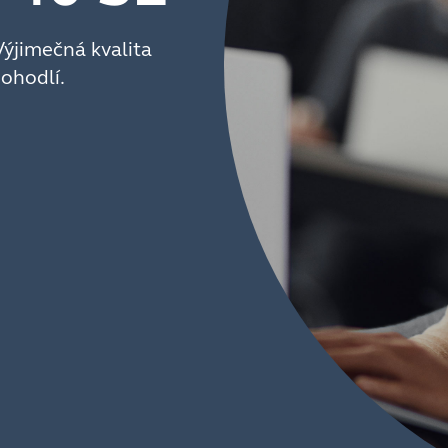
Výjimečná kvalita
pohodlí.