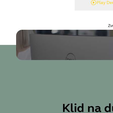
Play D
Zv
Klid na d