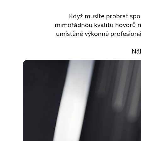
Když musíte probrat spou
mimořádnou kvalitu hovorů naší
umístěné výkonné profesionáln
Náh