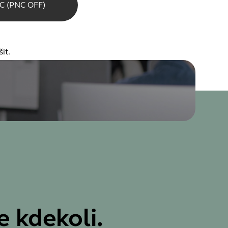
C (PNC OFF)
it.
e kdekoli.