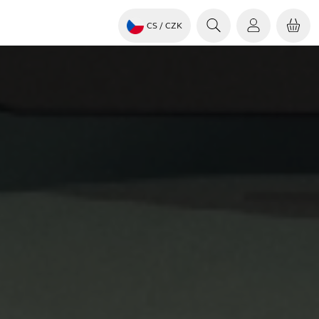
CS
/ CZK