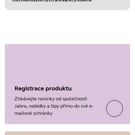
Document
Technické údaje
Krok 1 z
Language
Angličtina
undefined
Type
pdf
Size
353.4 KB
Registrace produktu
Získávejte novinky od společnosti
Jabra, nabídky a tipy přímo do své e-
mailové schránky