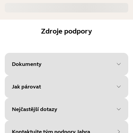
Zdroje podpory
Dokumenty
Jak párovat
Document
Uživatelská příručka
Language
Nejčastější dotazy
Chcete-li začít, vyberte svůj
Type
pdf
operační systém
Size
1.9 MB
Kontaktujte tým podpory Jabra