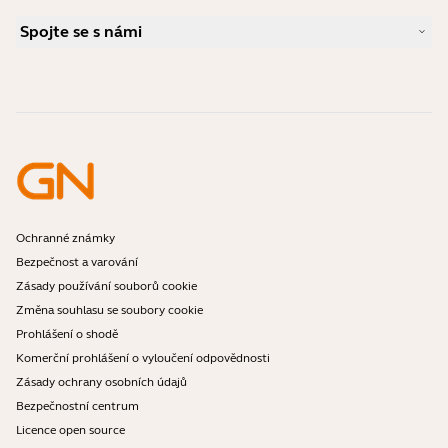
Průvodce párováním Bluetooth
Jaký typ náhlavní soupravy je vhodný pro Skype?
Případové studie
Příručka ke kompatibilitě
Spojte se s námi
Jaký typ náhlavní soupravy je vhodný pro iPhone?
Videa s návody
Jsou náhlavní soupravy Bluetooth bezpečné?
Kontaktujte obchodní oddělení Jabra
Příslušenství
Online objednávky
Identifikujte svůj produkt
Zaregistrujte svůj produkt
Samoobslužná oprava
Staňte se prodejcem
Firemní politika ukončení životnosti
Vývojářský program
Ochranné známky
Bezpečnost a varování
Zásady používání souborů cookie
Změna souhlasu se soubory cookie
Prohlášení o shodě
Komerční prohlášení o vyloučení odpovědnosti
Zásady ochrany osobních údajů
Bezpečnostní centrum
Licence open source