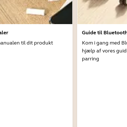
ler
Guide til Bluetoot
nualen til dit produkt
Kom i gang med Bl
hjælp af vores guid
parring