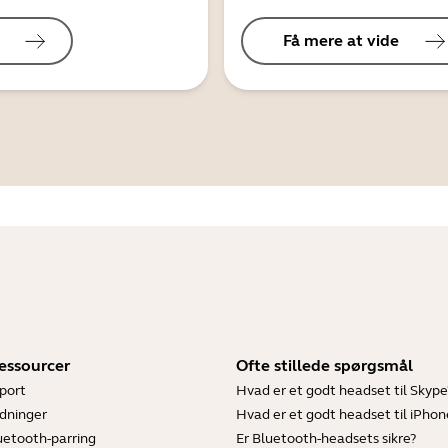
Få mere at vide
essourcer
Ofte stillede spørgsmål
port
Hvad er et godt headset til Skype
dninger
Hvad er et godt headset til iPhon
luetooth-parring
Er Bluetooth-headsets sikre?