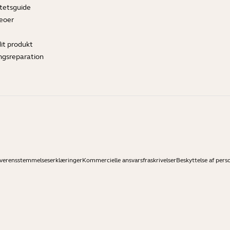
tetsguide
deoer
dit produkt
ngsreparation
verensstemmelseserklæringer
Kommercielle ansvarsfraskrivelser
Beskyttelse af pers