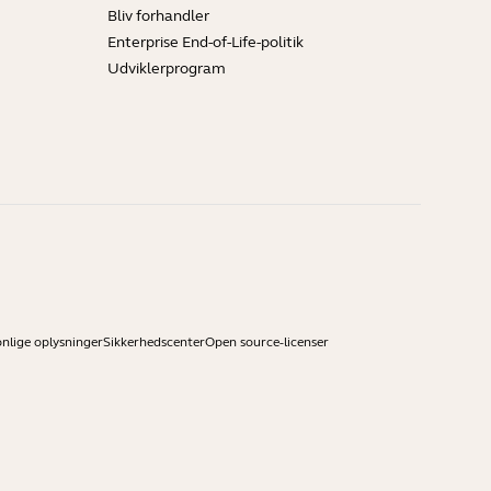
Bliv forhandler
Enterprise End-of-Life-politik
Udviklerprogram
onlige oplysninger
Sikkerhedscenter
Open source-licenser