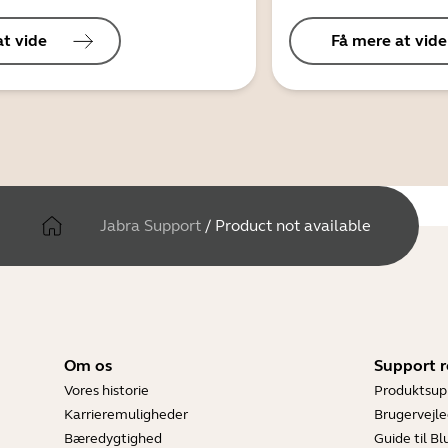
at vide
Få mere at vide
Jabra Support
/
Product not available
Om os
Support r
Vores historie
Produktsup
Karrieremuligheder
Brugervejle
Bæredygtighed
Guide til B