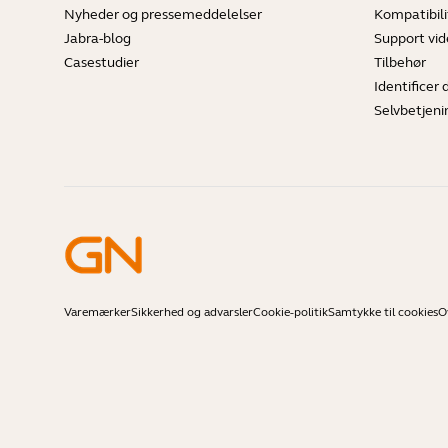
Nyheder og pressemeddelelser
Kompatibili
Jabra-blog
Support vi
Casestudier
Tilbehør
Identificer 
Selvbetjeni
Varemærker
Sikkerhed og advarsler
Cookie-politik
Samtykke til cookies
O