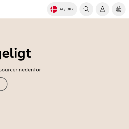
DA
/ DKK
eligt
essourcer nedenfor